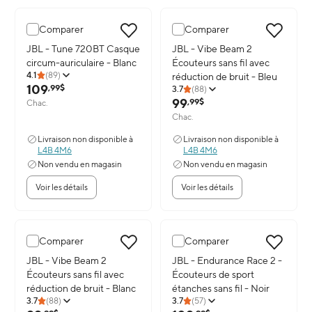
Comparer
Comparer
Image du produit: JBL - Tune 720BT Casque circum-auriculaire - B
JBL - Tune 720BT Casque
Image du produit: JBL - Vibe Bea
JBL - Vibe Beam 2
circum-auriculaire - Blanc
Écouteurs sans fil avec
4.1
(
89
)
réduction de bruit - Bleu
109
,99$
3.7
(
88
)
99
,99$
Chac.
Chac.
Livraison non disponible à
Livraison non disponible à
L4B 4M6
L4B 4M6
Non vendu en magasin
Non vendu en magasin
Voir les détails
Voir les détails
Comparer
Comparer
Image du produit: JBL - Vibe Beam 2 Écouteurs sans fil avec réduct
JBL - Vibe Beam 2
Image du produit: JBL - Enduranc
JBL - Endurance Race 2 -
Écouteurs sans fil avec
Écouteurs de sport
réduction de bruit - Blanc
étanches sans fil - Noir
3.7
(
88
)
3.7
(
57
)