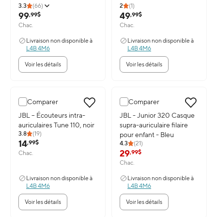
3.3
(
66
)
2
(
1
)
99
49
,99$
,99$
Chac.
Chac.
Livraison non disponible à
Livraison non disponible à
L4B 4M6
L4B 4M6
Voir les détails
Voir les détails
Comparer
Comparer
Image du produit: JBL – Écouteurs intra-auriculaires Tune 110, noir
JBL – Écouteurs intra-
Image du produit: JBL - Junior 32
JBL - Junior 320 Casque
auriculaires Tune 110, noir
supra-auriculaire filaire
3.8
(
19
)
pour enfant - Bleu
14
,99$
4.3
(
21
)
29
,99$
Chac.
Chac.
Livraison non disponible à
Livraison non disponible à
L4B 4M6
L4B 4M6
Voir les détails
Voir les détails