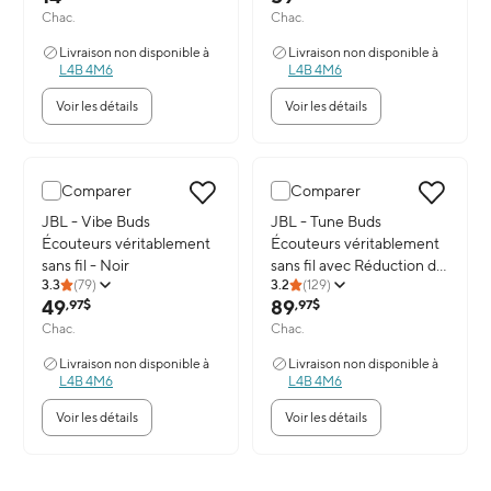
Chac.
Chac.
Livraison non disponible à
Livraison non disponible à
L4B 4M6
L4B 4M6
Voir les détails
Voir les détails
Comparer
Comparer
Image du produit: JBL - Vibe Buds Écouteurs véritablement sans fil
JBL - Vibe Buds
Image du produit: JBL - Tune Bud
JBL - Tune Buds
Écouteurs véritablement
Écouteurs véritablement
sans fil - Noir
sans fil avec Réduction de
3.3
(
79
)
3.2
(
129
)
Bruit - Noir
49
89
,97$
,97$
Chac.
Chac.
Livraison non disponible à
Livraison non disponible à
L4B 4M6
L4B 4M6
Voir les détails
Voir les détails