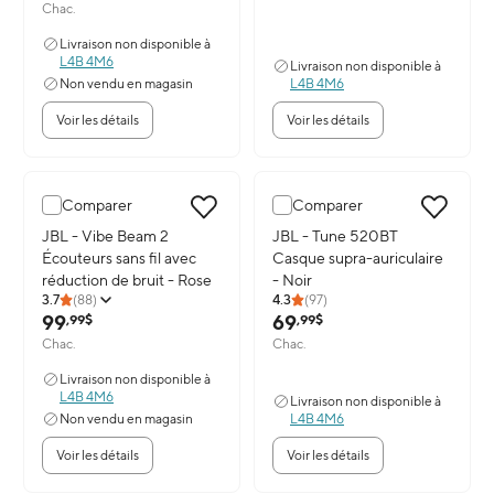
Chac.
Livraison non disponible à
L4B 4M6
Livraison non disponible à
Non vendu en magasin
L4B 4M6
Voir les détails
Voir les détails
Comparer
Comparer
Image du produit: JBL - Vibe Beam 2 Écouteurs sans fil avec réduct
JBL - Vibe Beam 2
Image du produit: JBL - Tune 52
JBL - Tune 520BT
Écouteurs sans fil avec
Casque supra-auriculaire
réduction de bruit - Rose
- Noir
3.7
(
88
)
4.3
(
97
)
99
69
,99$
,99$
Chac.
Chac.
Livraison non disponible à
L4B 4M6
Livraison non disponible à
Non vendu en magasin
L4B 4M6
Voir les détails
Voir les détails