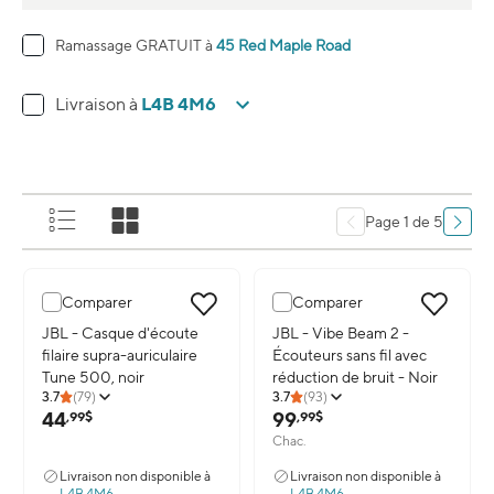
Ramassage GRATUIT à
45 Red Maple Road
L4B 4M6
Livraison à
Page 1 de 5
Comparer
Comparer
Image du produit: JBL - Casque d'écoute filaire supra-auriculaire 
JBL - Casque d'écoute
Image du produit: JBL - Vibe Beam
JBL - Vibe Beam 2 -
filaire supra-auriculaire
Écouteurs sans fil avec
Tune 500, noir
réduction de bruit - Noir
3.7
(
79
)
3.7
(
93
)
44
99
,99$
,99$
Chac.
Livraison non disponible à
Livraison non disponible à
L4B 4M6
L4B 4M6