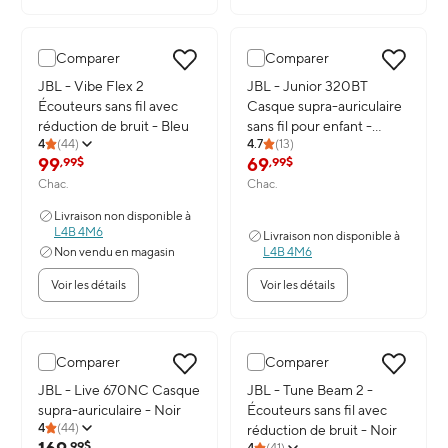
Comparer
Comparer
Image du produit: JBL - Vibe Flex 2 Écouteurs sans fil avec réducti
JBL - Vibe Flex 2
Image du produit: JBL - Junior 3
JBL - Junior 320BT
Écouteurs sans fil avec
Casque supra-auriculaire
réduction de bruit - Bleu
sans fil pour enfant -
4
(
44
)
4.7
(
13
)
Mauve
99
69
,99$
,99$
Chac.
Chac.
Livraison non disponible à
L4B 4M6
Livraison non disponible à
Non vendu en magasin
L4B 4M6
Voir les détails
Voir les détails
Comparer
Comparer
Image du produit: JBL - Live 670NC Casque supra-auriculaire - No
JBL - Live 670NC Casque
Image du produit: JBL - Tune Bea
JBL - Tune Beam 2 -
supra-auriculaire - Noir
Écouteurs sans fil avec
4
(
44
)
réduction de bruit - Noir
,99$
4
(
41
)