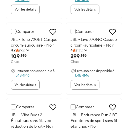
Voir les détails
Voir les détails
Comparer
Comparer
Image du produit: JBL - Tune 720BT Casque circum-auriculaire - N
JBL - Tune 720BT Casque
Image du produit: JBL - Live 77
JBL - Live 770NC Casque
circum-auriculaire - Noir
circum-auriculaire - Noir
4.2
(
92
)
4
(
135
)
109
299
,99$
,99$
Chac.
Chac.
Livraison non disponible à
Livraison non disponible à
L4B 4M6
L4B 4M6
Voir les détails
Voir les détails
Comparer
Comparer
Image du produit: JBL - Vibe Buds 2 - Écouteurs sans fil avec réduc
JBL - Vibe Buds 2 -
Image du produit: JBL - Enduranc
JBL - Endurance Run 2 BT
Écouteurs sans fil avec
Écouteurs de sport sans fil
réduction de bruit - Noir
étanches - Noir