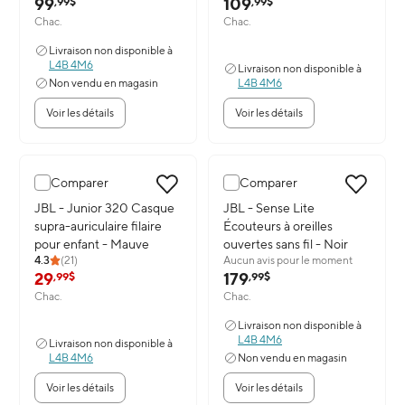
99
109
,99$
,99$
Chac.
Chac.
Livraison non disponible à
L4B 4M6
Livraison non disponible à
Non vendu en magasin
L4B 4M6
Voir les détails
Voir les détails
Comparer
Comparer
Image du produit: JBL - Junior 320 Casque supra-auriculaire filair
JBL - Junior 320 Casque
Image du produit: JBL - Sense Lit
JBL - Sense Lite
supra-auriculaire filaire
Écouteurs à oreilles
pour enfant - Mauve
ouvertes sans fil - Noir
4.3
(
21
)
Aucun avis pour le moment
29
179
,99$
,99$
Chac.
Chac.
Livraison non disponible à
L4B 4M6
Livraison non disponible à
L4B 4M6
Non vendu en magasin
Voir les détails
Voir les détails