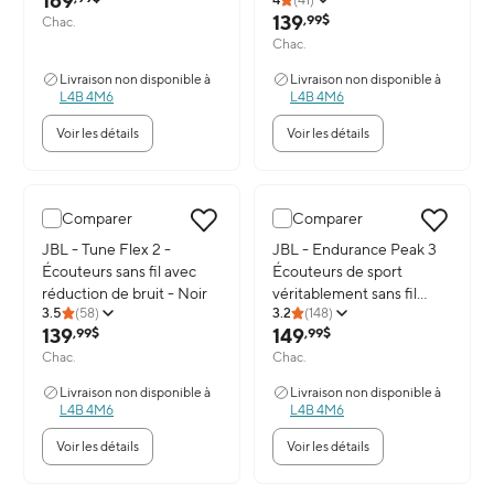
169
139
,99$
Chac.
Chac.
Livraison non disponible à
Livraison non disponible à
L4B 4M6
L4B 4M6
Voir les détails
Voir les détails
Comparer
Comparer
Image du produit: JBL - Tune Flex 2 - Écouteurs sans fil avec réduct
JBL - Tune Flex 2 -
Image du produit: JBL - Enduranc
JBL - Endurance Peak 3
Écouteurs sans fil avec
Écouteurs de sport
réduction de bruit - Noir
véritablement sans fil
3.5
(
58
)
3.2
(
148
)
étanche à l'eau et la
139
149
,99$
,99$
poussière - Noir
Chac.
Chac.
Livraison non disponible à
Livraison non disponible à
L4B 4M6
L4B 4M6
Voir les détails
Voir les détails