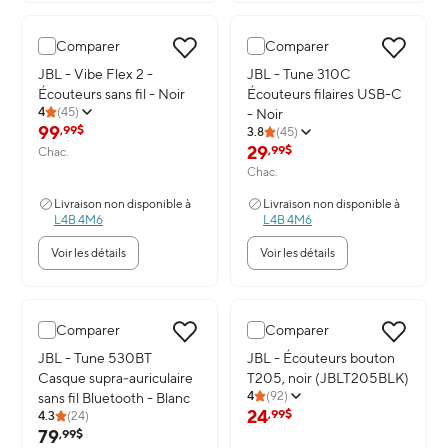
Comparer
Comparer
Image du produit: JBL - Vibe Flex 2 - Écouteurs sans fil - Noir
JBL - Vibe Flex 2 -
Image du produit: JBL - Tune 31
JBL - Tune 310C
Écouteurs sans fil - Noir
Écouteurs filaires USB-C
4
(
45
)
- Noir
99
,99$
3.8
(
45
)
29
,99$
Chac.
Chac.
Livraison non disponible à
Livraison non disponible à
L4B 4M6
L4B 4M6
Voir les détails
Voir les détails
Comparer
Comparer
Image du produit: JBL - Tune 530BT Casque supra‑auriculaire sans 
JBL - Tune 530BT
Image du produit: JBL - Écoute
JBL - Écouteurs bouton
Casque supra‑auriculaire
T205, noir (JBLT205BLK)
4
(
92
)
sans fil Bluetooth - Blanc
24
,99$
4.3
(
24
)
79
,99$