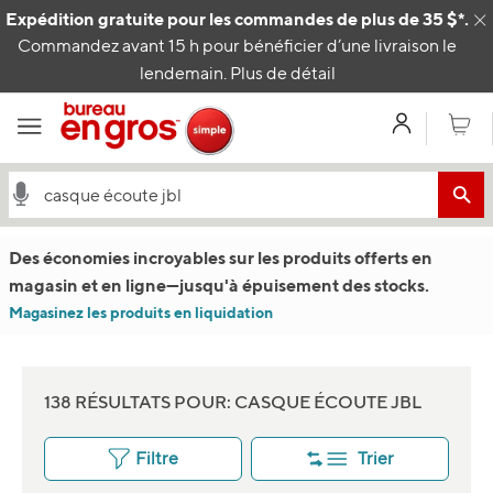
Passer au contenu
Expédition gratuite pour les commandes de plus de 35 $*.
C
Commandez avant 15 h pour bénéficier d’une livraison le
lendemain.
Plus de détail
Mon com
Panier
Des économies incroyables sur les produits offerts en
magasin et en ligne
—
jusqu'à épuisement des stocks.
Magasinez les produits en liquidation
138 RÉSULTATS POUR: CASQUE ÉCOUTE JBL
Filtre
Trier