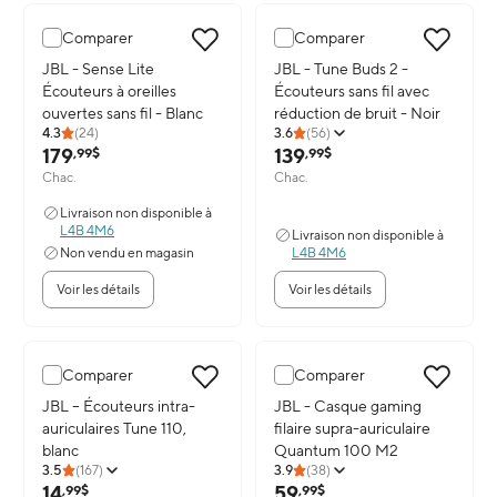
Comparer
Comparer
Image du produit: JBL - Sense Lite Écouteurs à oreilles ouvertes san
JBL - Sense Lite
Image du produit: JBL - Tune Buds
JBL - Tune Buds 2 -
Écouteurs à oreilles
Écouteurs sans fil avec
ouvertes sans fil - Blanc
réduction de bruit - Noir
4.3
(
24
)
3.6
(
56
)
179
139
,99$
,99$
Chac.
Chac.
Livraison non disponible à
L4B 4M6
Livraison non disponible à
Non vendu en magasin
L4B 4M6
Voir les détails
Voir les détails
Comparer
Comparer
Image du produit: JBL – Écouteurs intra-auriculaires Tune 110, blan
JBL – Écouteurs intra-
Image du produit: JBL - Casque 
JBL - Casque gaming
auriculaires Tune 110,
filaire supra-auriculaire
blanc
Quantum 100 M2
3.5
(
167
)
3.9
(
38
)
14
59
,99$
,99$