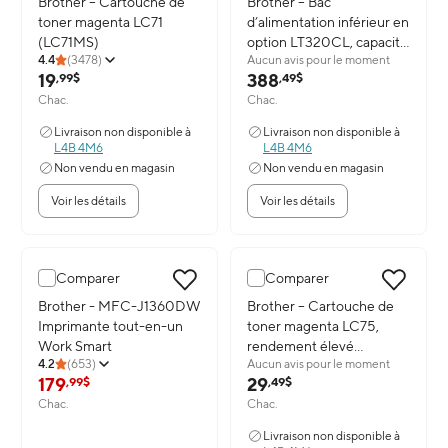
Image du produit: Brother – Cartouche de toner magenta LC71 (
Brother – Cartouche de
Image du produit: Brother – Bac 
Brother – Bac
toner magenta LC71
d’alimentation inférieur en
(LC71MS)
option LT320CL, capacité
4.4
(
3478
)
Aucun avis pour le moment
de 500 feuilles
19
388
,99$
,49$
Chac.
Chac.
Livraison non disponible à
Livraison non disponible à
L4B 4M6
L4B 4M6
Non vendu en magasin
Non vendu en magasin
Voir les détails
Voir les détails
Comparer
Comparer
Image du produit: Brother - MFC-J1360DW Imprimante tout-en-
Brother - MFC-J1360DW
Image du produit: Brother – Ca
Brother – Cartouche de
Imprimante tout-en-un
toner magenta LC75,
Work Smart
rendement élevé
4.2
(
653
)
Aucun avis pour le moment
(LC75MS)
179
29
,99$
,49$
Chac.
Chac.
Livraison non disponible à