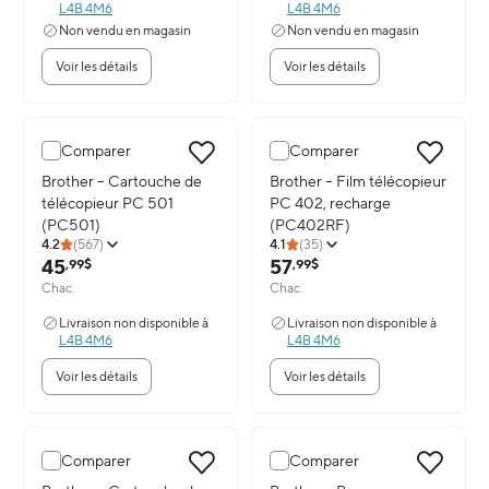
L4B 4M6
L4B 4M6
Non vendu en magasin
Non vendu en magasin
Voir les détails
Voir les détails
Comparer
Comparer
Image du produit: Brother – Cartouche de télécopieur PC 501 (P
Brother – Cartouche de
Image du produit: Brother – Fi
Brother – Film télécopieur
télécopieur PC 501
PC 402, recharge
(PC501)
(PC402RF)
4.2
(
567
)
4.1
(
35
)
45
57
,99$
,99$
Chac.
Chac.
Livraison non disponible à
Livraison non disponible à
L4B 4M6
L4B 4M6
Voir les détails
Voir les détails
Comparer
Comparer