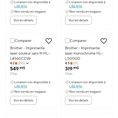
Livraison non disponible à
Livraison non disponible à
L4B 4M6
L4B 4M6
Non vendu en magasin
Non vendu en magasin
Voir les détails
Voir les détails
Comparer
Comparer
Image du produit: Brother - Imprimante laser couleur sans fil 
Brother - Imprimante
Image du produit: Brother - I
Brother - Imprimante
laser couleur sans fil HL-
laser monochrome HL-
L8360CDW
L5000D
4.2
(
293
)
4.5
(
17
)
549
319
,99$
,99$
Chac.
Chac.
Livraison non disponible à
Livraison non disponible à
L4B 4M6
L4B 4M6
Non vendu en magasin
Non vendu en magasin
Voir les détails
Voir les détails