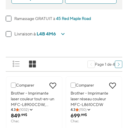
Ramassage GRATUIT à
45 Red Maple Road
L4B 4M6
Livraison à
Page 1 de 4
Comparer
Comparer
Image du produit: Brother - Imprimante laser couleur tout-en-
Brother - Imprimante
Image du produit: Brother - I
Brother - Imprimante
laser couleur tout-en-un
laser réseau couleur
MFC-L8900CDW,
MFC-L8610CDW
4.3
(
1032
)
4.3
(
150
)
compatible avec appareils
849
699
,99$
,99$
mobiles
Chac.
Chac.