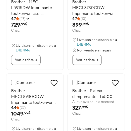
Image du produit: Brother - MFC-L5915DW Imprimante tout-en-u
Brother - MFC-
Image du produit: Brother - MF
Brother -
L5915DW Imprimante
MFCL8730CDW
tout-en-un laser
Imprimante tout-en-un
4.7
(
47
)
4.7
(
10
)
monochrome
laser couleur
729
899
,99$
,99$
professionnelle
professionnelle
Chac.
Chac.
Livraison non disponible à
L4B 4M6
Livraison non disponible à
L4B 4M6
Non vendu en magasin
Voir les détails
Voir les détails
Comparer
Comparer
Image du produit: Brother - MFCL8930CDW Imprimante tout-en-un
Brother -
Image du produit: Brother - Pl
Brother - Plateau
MFCL8930CDW
d'imprimante LT6500
Aucun avis pour le moment
Imprimante tout-en-un
327
,99$
4.4
(
27
)
laser couleur
1049
,99$
Chac.
professionnelle
Chac.
Livraison non disponible à
Livraison non disponible à