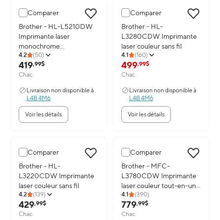
Comparer
Comparer
Image du produit: Brother - HL-L5210DW Imprimante laser mono
Brother - HL-L5210DW
Image du produit: Brother - HL
Brother - HL-
Imprimante laser
L3280CDW Imprimante
monochrome
laser couleur sans fil
4.2
(
50
)
4.1
(
160
)
professionnelle
419
499
,99$
,99$
Chac.
Chac.
Livraison non disponible à
Livraison non disponible à
L4B 4M6
L4B 4M6
Voir les détails
Voir les détails
Comparer
Comparer
Image du produit: Brother - HL-L3220CDW Imprimante laser coule
Brother - HL-
Image du produit: Brother - MF
Brother - MFC-
L3220CDW Imprimante
L3780CDW Imprimante
laser couleur sans fil
laser couleur tout-en-un
4.2
(
139
)
4.1
(
390
)
sans fil
429
779
,99$
,99$
Chac.
Chac.