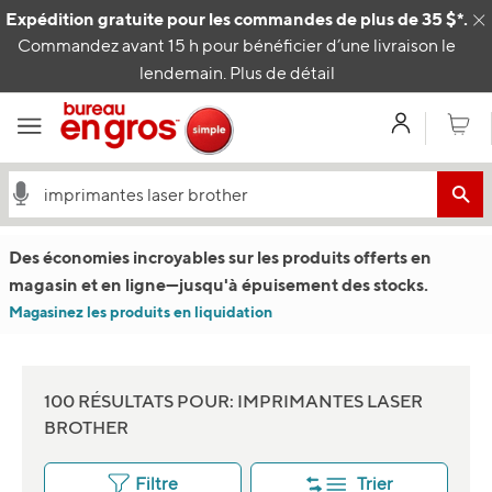
Passer au contenu
Expédition gratuite pour les commandes de plus de 35 $*.
C
Commandez avant 15 h pour bénéficier d’une livraison le
lendemain.
Plus de détail
Mon com
Panier
Des économies incroyables sur les produits offerts en
magasin et en ligne
—
jusqu'à épuisement des stocks.
Magasinez les produits en liquidation
100 RÉSULTATS POUR: IMPRIMANTES LASER
BROTHER
Filtre
Trier