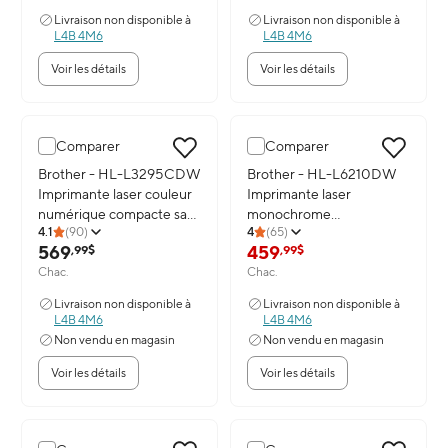
Livraison non disponible à
Livraison non disponible à
L4B 4M6
L4B 4M6
Voir les détails
Voir les détails
Comparer
Comparer
Image du produit: Brother - HL-L3295CDW Imprimante laser coul
Brother - HL-L3295CDW
Image du produit: Brother - H
Brother - HL-L6210DW
Imprimante laser couleur
Imprimante laser
numérique compacte sans
monochrome
4.1
(
90
)
4
(
65
)
fil
professionnelle
569
459
,99$
,99$
Chac.
Chac.
Livraison non disponible à
Livraison non disponible à
L4B 4M6
L4B 4M6
Non vendu en magasin
Non vendu en magasin
Voir les détails
Voir les détails