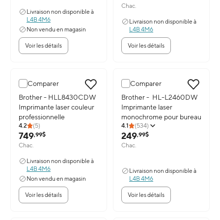
Chac.
Livraison non disponible à
L4B 4M6
Livraison non disponible à
Non vendu en magasin
L4B 4M6
Voir les détails
Voir les détails
Comparer
Comparer
Image du produit: Brother - HLL8430CDW Imprimante laser coule
Brother - HLL8430CDW
Image du produit: Brother - H
Brother - HL-L2460DW
Imprimante laser couleur
Imprimante laser
professionnelle
monochrome pour bureau
4.2
(
5
)
4.1
(
534
)
749
249
,99$
,99$
Chac.
Chac.
Livraison non disponible à
L4B 4M6
Livraison non disponible à
Non vendu en magasin
L4B 4M6
Voir les détails
Voir les détails