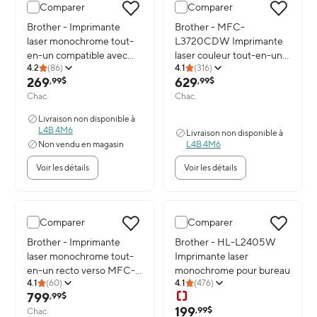
Comparer
Comparer
Image du produit: Brother - Imprimante laser monochrome tou
Brother - Imprimante
Image du produit: Brother - MF
Brother - MFC-
laser monochrome tout-
L3720CDW Imprimante
en-un compatible avec
laser couleur tout-en-un
4.2
(
86
)
4.1
(
316
)
MacOS MFC-7240
sans fil
269
629
,99$
,99$
Chac.
Chac.
Livraison non disponible à
L4B 4M6
Livraison non disponible à
Non vendu en magasin
L4B 4M6
Voir les détails
Voir les détails
Comparer
Comparer
Image du produit: Brother - Imprimante laser monochrome tout-
Brother - Imprimante
Image du produit: Brother - H
Brother - HL-L2405W
laser monochrome tout-
Imprimante laser
en-un recto verso MFC-
monochrome pour bureau
4.1
(
60
)
4.1
(
476
)
L6700DW, compatible
799
,99$
avec appareils mobiles
199
,99$
Chac.