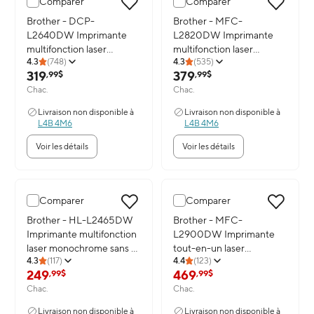
Comparer
Comparer
Image du produit: Brother - DCP-L2640DW Imprimante multifonct
Brother - DCP-
Image du produit: Brother - M
Brother - MFC-
L2640DW Imprimante
L2820DW Imprimante
multifonction laser
multifonction laser
4.3
(
748
)
4.3
(
535
)
monochrome
monochrome
319
379
,99$
,99$
professionnelle
professionnelle
Chac.
Chac.
Livraison non disponible à
Livraison non disponible à
L4B 4M6
L4B 4M6
Voir les détails
Voir les détails
Comparer
Comparer
Image du produit: Brother - HL-L2465DW Imprimante multifoncti
Brother - HL-L2465DW
Image du produit: Brother - M
Brother - MFC-
Imprimante multifonction
L2900DW Imprimante
laser monochrome sans fil
tout-en-un laser
4.3
(
117
)
4.4
(
123
)
compacte compatible
monochrome sans fil
249
469
,99$
,99$
avec l’Abonnement
compacte compatible
Chac.
Chac.
Refresh
avec l’Abonnement
Refresh
Livraison non disponible à
Livraison non disponible à