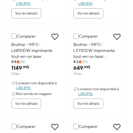
L4B 4M6
L4B 4M6
Voir les détails
Voir les détails
Comparer
Comparer
Image du produit: Brother - MFC-L6810DW imprimante tout-en-
Brother - MFC-
Image du produit: Brother - M
Brother - MFC-
L6810DW imprimante
L5710DW Imprimante
tout-en-un laser
tout-en-un laser
4.8
(
12
)
4.3
(
21
)
monochrome Entreprise
monochrome
1149
649
,99$
,99$
professionnelle
Chac.
Chac.
Livraison non disponible à
L4B 4M6
Livraison non disponible à
Non vendu en magasin
L4B 4M6
Voir les détails
Voir les détails
Comparer
Comparer