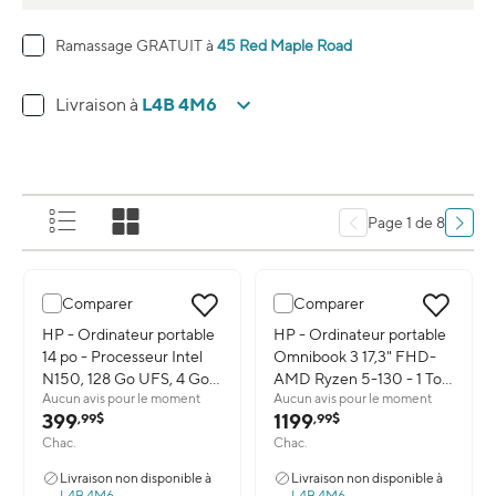
Ramassage GRATUIT à
45 Red Maple Road
L4B 4M6
Livraison à
Page 1 de 8
Comparer
Comparer
Image du produit: HP - Ordinateur portable 14 po - Processeur I
HP - Ordinateur portable
Image du produit: HP - Ordinat
HP - Ordinateur portable
14 po - Processeur Intel
Omnibook 3 17,3" FHD-
N150, 128 Go UFS, 4 Go
AMD Ryzen 5-130 - 1 To
Aucun avis pour le moment
Aucun avis pour le moment
RAM, Windows 11 Famille
SSD- 24 Go de RAM-
399
1199
,99$
,99$
en mode S avec 1 an
Windows 11 Famille
Chac.
Chac.
d'abonnement à Microsoft
365
Livraison non disponible à
Livraison non disponible à
L4B 4M6
L4B 4M6