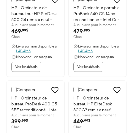
Image du produit: HP - Ordinateur de bureau tour HP ProDesk 600
HP - Ordinateur de
Image du produit: HP - Ordinate
HP - Ordinateur portable
bureau tour HP ProDesk
ProBook 640 G5 14 po
600 G4 remis à neuf -
reconditionné - Intel Core
Aucun avis pour le moment
Aucun avis pour le moment
Intel Core i7-8700 -
i5-8365U - SSD 1 To -
469
479
,99$
,99$
Processeur 3,4 GHz - 16
RAM 32 Go - Windows 11
Chac.
Chac.
Go RAM - SSD 512 Go -
Pro
Windows 11 Pro
Livraison non disponible à
Livraison non disponible à
L4B 4M6
L4B 4M6
Non vendu en magasin
Non vendu en magasin
Voir les détails
Voir les détails
Comparer
Comparer
Image du produit: HP - Ordinateur de bureau ProDesk 400 G5 SFF
HP - Ordinateur de
Image du produit: HP - Ordinate
HP - Ordinateur de
bureau ProDesk 400 G5
bureau HP EliteDesk
SFF reconditionné - Intel
800G3 remis à neuf -
Aucun avis pour le moment
Aucun avis pour le moment
i5-8500 - 16 Go de RAM
Intel Core i7-6700T 2,8
399
449
,99$
,99$
- SSD de 256 Go -
GHz - SSD 1 To - 32 Go
Chac.
Chac.
Windows 11 Professionnel
RAM - Wi-Fi - Windows