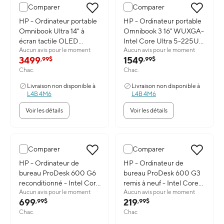
Comparer
Comparer
Image du produit: HP - Ordinateur portable Omnibook Ultra 14" à
HP - Ordinateur portable
Image du produit: HP - Ordina
HP - Ordinateur portable
Omnibook Ultra 14" à
Omnibook 3 16" WUXGA-
écran tactile OLED
Intel Core Ultra 5-225U-
Aucun avis pour le moment
Aucun avis pour le moment
Copilot+- PC Portable -
SSD de 512 Go- 24 Go de
3499
1549
,99$
,99$
Intel Core Ultra 9-386H-
RAM-Windows 11 Famille
Chac.
Chac.
SSD de 2 To- 32 Go de
RAM- Windows 11 Famille
Livraison non disponible à
Livraison non disponible à
L4B 4M6
L4B 4M6
Voir les détails
Voir les détails
Comparer
Comparer
Image du produit: HP - Ordinateur de bureau ProDesk 600 G6 rec
HP - Ordinateur de
Image du produit: HP - Ordinat
HP - Ordinateur de
bureau ProDesk 600 G6
bureau ProDesk 600 G3
reconditionné - Intel Core
remis à neuf - Intel Core
Aucun avis pour le moment
Aucun avis pour le moment
i5-10500 - SSD 1 To - 32
i3-6100T - 128 Go SSD - 8
699
219
,99$
,99$
Go de RAM - Windows 11
Go RAM - Windows 10
Chac.
Chac
Pro
Pro