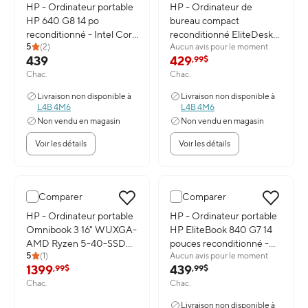
Image du produit: HP - Ordinateur portable HP 640 G8 14 po reco
HP - Ordinateur portable
Image du produit: HP - Ordinat
HP - Ordinateur de
HP 640 G8 14 po
bureau compact
reconditionné - Intel Core
reconditionné EliteDesk
5
(
2
)
Aucun avis pour le moment
i5-1135G7 - SSD 256 Go -
800 G5 - Intel Core i5-
439
429
,99$
16 Go de RAM - Windows
9500 - SSD 256 Go - 16
Chac.
Chac.
11 Pro
Go de RAM - Windows 11
Professionnel
Livraison non disponible à
Livraison non disponible à
L4B 4M6
L4B 4M6
Non vendu en magasin
Non vendu en magasin
Voir les détails
Voir les détails
Comparer
Comparer
Image du produit: HP - Ordinateur portable Omnibook 3 16" W
HP - Ordinateur portable
Image du produit: HP - Ordinate
HP - Ordinateur portable
Omnibook 3 16" WUXGA-
HP EliteBook 840 G7 14
AMD Ryzen 5-40-SSD
pouces reconditionné -
5
(
1
)
Aucun avis pour le moment
de 512 Go- 16 Go de
Processeur Intel Core i5-
1399
439
,99$
,99$
RAM- Windows 11 Famille
10210U à 1,6 GHz - 16 Go
Chac.
Chac.
de RAM - SSD de 256 Go
- Windows 11
Livraison non disponible à