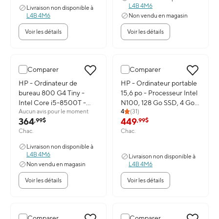
Professionnel
L4B 4M6
Livraison non disponible à
L4B 4M6
Non vendu en magasin
Voir les détails
Voir les détails
Comparer
Comparer
Image du produit: HP - Ordinateur de bureau 800 G4 Tiny - Inte
HP - Ordinateur de
Image du produit: HP - Ordinate
HP - Ordinateur portable
bureau 800 G4 Tiny -
15,6 po - Processeur Intel
Intel Core i5-8500T -
N100, 128 Go SSD, 4 Go
Aucun avis pour le moment
4
(
31
)
SSD de 256 Go - 8 Go de
RAM, Windows 11 Famille
364
449
,99$
,99$
RAM - Windows 11
en mode S avec 1 an
Chac.
Chac.
Professionnel
d'abonnement à Microsoft
365
Livraison non disponible à
L4B 4M6
Livraison non disponible à
Non vendu en magasin
L4B 4M6
Voir les détails
Voir les détails
Comparer
Comparer