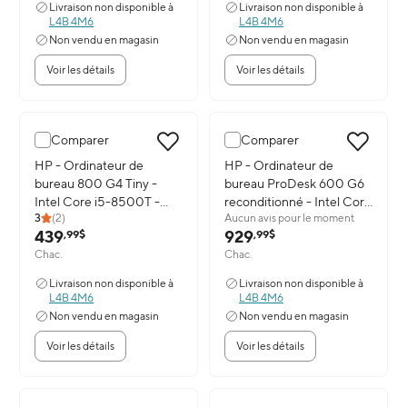
Livraison non disponible à
Livraison non disponible à
L4B 4M6
L4B 4M6
Non vendu en magasin
Non vendu en magasin
Voir les détails
Voir les détails
Comparer
Comparer
Image du produit: HP - Ordinateur de bureau 800 G4 Tiny - Intel
HP - Ordinateur de
Image du produit: HP - Ordinate
HP - Ordinateur de
bureau 800 G4 Tiny -
bureau ProDesk 600 G6
Intel Core i5-8500T -
reconditionné - Intel Core
3
(
2
)
Aucun avis pour le moment
SSD de 1 To - 32 Go de
i7-10700 - SSD 1 To - 32
439
929
,99$
,99$
RAM - Windows 11
Go de RAM - Windows 11
Chac.
Chac.
Professionnel
Pro
Livraison non disponible à
Livraison non disponible à
L4B 4M6
L4B 4M6
Non vendu en magasin
Non vendu en magasin
Voir les détails
Voir les détails