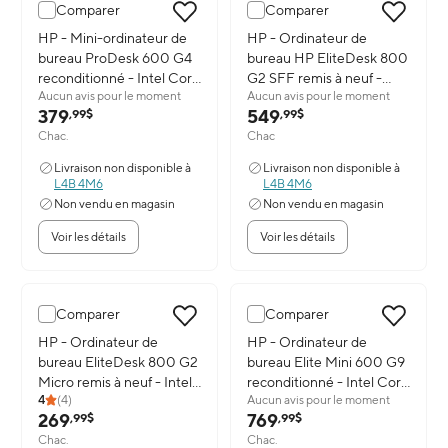
Comparer
Comparer
Image du produit: HP - Mini-ordinateur de bureau ProDesk 600 G4
HP - Mini-ordinateur de
Image du produit: HP - Ordinat
HP - Ordinateur de
bureau ProDesk 600 G4
bureau HP EliteDesk 800
reconditionné - Intel Core
G2 SFF remis à neuf -
Aucun avis pour le moment
Aucun avis pour le moment
i5-8500T - SSD 1 To - 32
Intel Core i5-6400 -
379
549
,99$
,99$
Go de RAM - Windows 11
Processeur 3,2 GHz - 64
Chac.
Chac
Pro
Go de RAM - SSD 1 To -
Windows 10 Pro
Livraison non disponible à
Livraison non disponible à
L4B 4M6
L4B 4M6
Non vendu en magasin
Non vendu en magasin
Voir les détails
Voir les détails
Comparer
Comparer
Image du produit: HP - Ordinateur de bureau EliteDesk 800 G2 M
HP - Ordinateur de
Image du produit: HP - Ordinate
HP - Ordinateur de
bureau EliteDesk 800 G2
bureau Elite Mini 600 G9
Micro remis à neuf - Intel
reconditionné - Intel Core
4
(
4
)
Aucun avis pour le moment
Core i5-6500T - SSD
i5-12400T - SSD 512 Go -
269
769
,99$
,99$
240 Go - RAM 16 Go -
32 Go de RAM - Windows
Chac.
Chac.
Windows 11 Pro
11 Pro