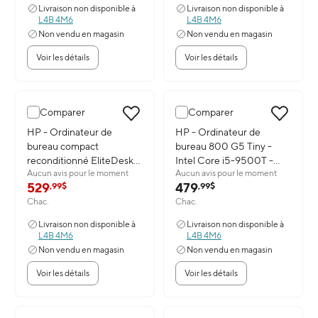
10 Pro
Livraison non disponible à
Livraison non disponible à
L4B 4M6
L4B 4M6
Non vendu en magasin
Non vendu en magasin
Voir les détails
Voir les détails
Comparer
Comparer
Image du produit: HP - Ordinateur de bureau compact reconditio
HP - Ordinateur de
Image du produit: HP - Ordinat
HP - Ordinateur de
bureau compact
bureau 800 G5 Tiny -
reconditionné EliteDesk
Intel Core i5-9500T -
Aucun avis pour le moment
Aucun avis pour le moment
800 G6 - Intel Core i5-
SSD de 256 Go - 16 Go de
529
479
,99$
,99$
10500 - SSD 256 Go - 16
RAM - Windows 11
Chac.
Chac.
Go de RAM - Windows 11
Professionnel
Professionnel
Livraison non disponible à
Livraison non disponible à
L4B 4M6
L4B 4M6
Non vendu en magasin
Non vendu en magasin
Voir les détails
Voir les détails