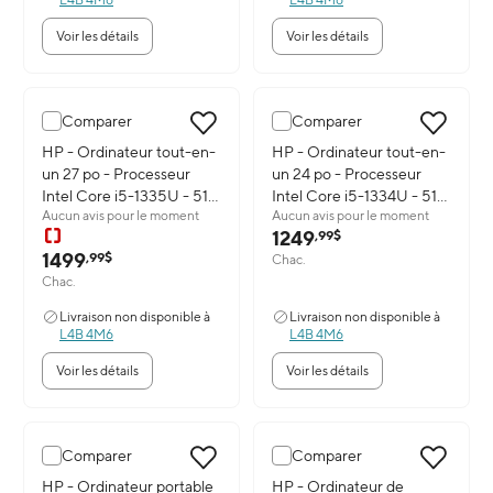
Voir les détails
Voir les détails
Comparer
Comparer
Image du produit: HP - Ordinateur tout-en-un 27 po - Processeur
HP - Ordinateur tout-en-
Image du produit: HP - Ordinate
HP - Ordinateur tout-en-
un 27 po - Processeur
un 24 po - Processeur
Intel Core i5-1335U - 512
Intel Core i5-1334U - 512
Aucun avis pour le moment
Aucun avis pour le moment
Go SSD - 16 Go RAM -
Go SSD - 16 Go RAM -
1249
,99$
Windows 11 Famille
Windows 11 Famille
1499
,99$
Chac.
Chac.
Livraison non disponible à
Livraison non disponible à
L4B 4M6
L4B 4M6
Voir les détails
Voir les détails
Comparer
Comparer
Image du produit: HP - Ordinateur portable 15,6 po - Intel Core
HP - Ordinateur portable
Image du produit: HP - Ordinat
HP - Ordinateur de