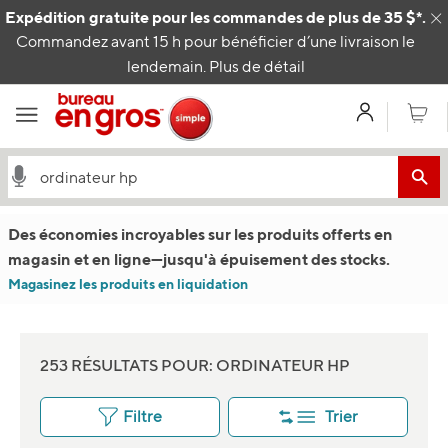
Passer au contenu
Expédition gratuite pour les commandes de plus de 35 $*.
C
Commandez avant 15 h pour bénéficier d’une livraison le
lendemain.
Plus de détail
Mon com
Panier
Des économies incroyables sur les produits offerts en
magasin et en ligne
—
jusqu'à épuisement des stocks.
Magasinez les produits en liquidation
253 RÉSULTATS POUR: ORDINATEUR HP
Filtre
Trier