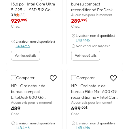
15,6 po - Intel Core Ultra
bureau compact
5-225U - SSD 512 Go -
reconditionné ProDesk
3.8
(
32
)
Aucun avis pour le moment
24 Go de RAM - Windows
400 G5 - Intel Core i3-
929
289
,99$
,99$
11 Home
9100T - SSD 256 Go - 16
Chac.
Chac.
Go de RAM - Windows 11
Professionnel
Livraison non disponible à
L4B 4M6
Livraison non disponible à
L4B 4M6
Non vendu en magasin
Voir les détails
Voir les détails
Comparer
Comparer
Image du produit: HP - Ordinateur de bureau compact EliteDesk 
HP - Ordinateur de
Image du produit: HP - Ordinate
HP - Ordinateur de
bureau compact
bureau Elite Mini 600 G9
EliteDesk 800 G6
reconditionné - Intel Core
Aucun avis pour le moment
Aucun avis pour le moment
reconditionné - Intel Core
i5-12400T - SSD 512 Go -
489
699
,99$
i5-10500T - SSD 256 Go
16 Go de RAM - Windows
Chac.
Chac.
- 16 Go de RAM -
11 Pro
Windows 11 Professionnel
Livraison non disponible à
Livraison non disponible à
L4B 4M6
L4B 4M6