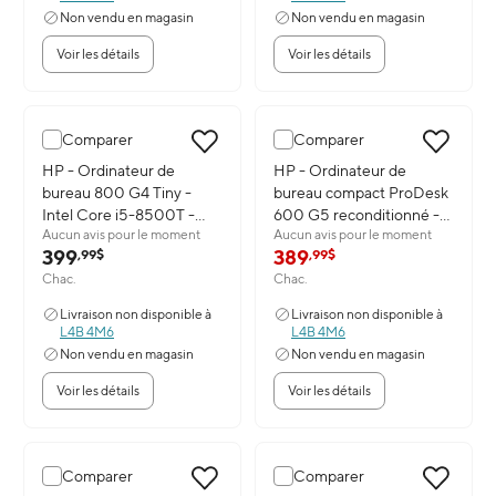
Non vendu en magasin
Non vendu en magasin
Voir les détails
Voir les détails
Comparer
Comparer
Image du produit: HP - Ordinateur de bureau 800 G4 Tiny - Intel
HP - Ordinateur de
Image du produit: HP - Ordinat
HP - Ordinateur de
bureau 800 G4 Tiny -
bureau compact ProDesk
Intel Core i5-8500T -
600 G5 reconditionné -
Aucun avis pour le moment
Aucun avis pour le moment
SSD de 512 Go - 16 Go de
Intel Core i5-9500T -
399
389
,99$
,99$
RAM - Windows 11
SSD 256 Go - 16 Go de
Chac.
Chac.
Professionnel
RAM - Windows 11
Professionnel
Livraison non disponible à
Livraison non disponible à
L4B 4M6
L4B 4M6
Non vendu en magasin
Non vendu en magasin
Voir les détails
Voir les détails
Comparer
Comparer