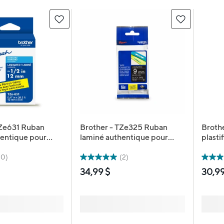
TZe631 Ruban
Brother - TZe325 Ruban
Brothe
hentique pour
laminé authentique pour
plasti
s P-touch - 12
étiqueteuses P-touch - 9
touch 
eur x 8 m de
mm de largeur x 8 m de
bleue 
(0)
(2)
jaune avec texte
longueur - noir avec texte
34,99 $
30,99
blanc