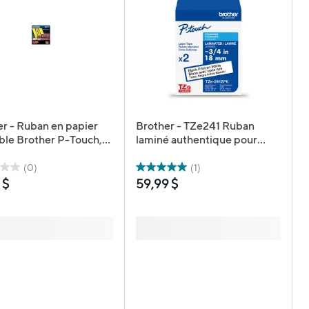
r - Ruban en papier
Brother - TZe241 Ruban
ble Brother P-Touch,
laminé authentique pour
o (L) x 100 pi(L) - noir
étiqueteuses P-touch, 18
nd jaune
mm L x 8 m L - blanc avec
(0)
(1)
texte noir - Paquet de 2
 $
59,99 $