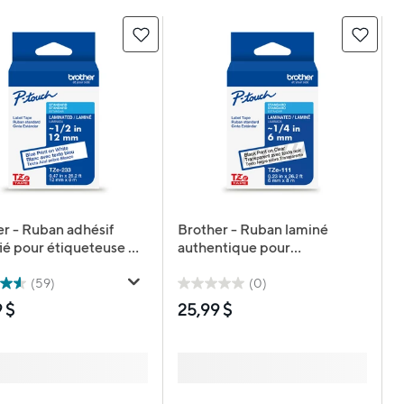
r - Ruban adhésif
Brother - Ruban laminé
fié pour étiqueteuse P-
authentique pour
- 12 mm - impression
étiqueteuses P-touch,
sur étiquette blanche
6 mm l x 8 m L - transparent
(59)
(0)
avec texte noir
25,99 $
 $