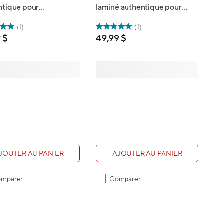
ntique pour
laminé authentique pour
teuses P-touch - 9
étiqueteuses P-touch, 9 mm
 largeur x 8 m de
L x 8 m L - blanc avec texte
(1)
(1)
ur - transparent avec
noir - Paquet de 2
 $
49,99 $
noir
JOUTER AU PANIER
AJOUTER AU PANIER
mparer
Comparer