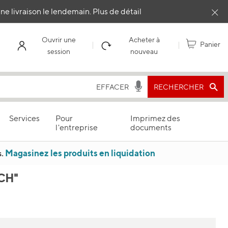
e livraison le lendemain.
Plus de détail
Clo
Ouvrir une
Acheter à
Panier
session
nouveau
RECHERCHER
EFFACER
Services
Pour
Imprimez des
l'entreprise
documents
Magasinez les produits en liquidation
.
CH"