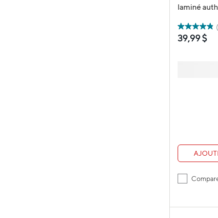
laminé aut
étiqueteuse
mm de larg
longueur - 
39,99 $
noir
AJOUT
Compar