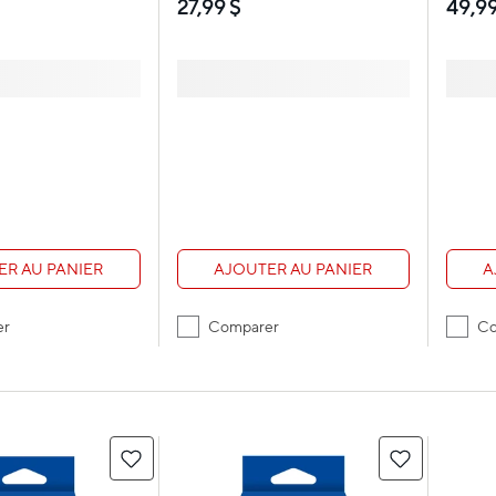
49,99
27,99 $
noir
ER AU PANIER
A
AJOUTER AU PANIER
er
Co
Comparer