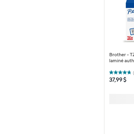
Brother - 
laminé aut
étiqueteuse
mm de larg
longueur - 
37,99 $
noir