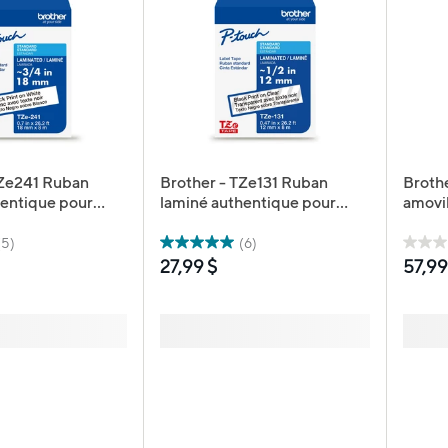
TZe241 Ruban
Brother - TZe131 Ruban
Brothe
hentique pour
laminé authentique pour
amovi
s P-touch - 18
étiqueteuses P-touch - 12
2,44 p
eur x 8 m de
mm de largeur - transparent
sur fo
(5)
(6)
blanc avec texte
avec texte noir
27,99 $
57,99