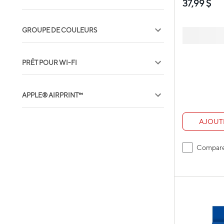
37,99 $
GROUPE DE COULEURS
PRÊT POUR WI-FI
APPLE® AIRPRINT™
AJOUT
Compar