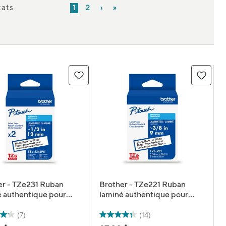
tats
1
2
›
»
er - TZe231 Ruban
Brother - TZe221 Ruban
é authentique pour
laminé authentique pour
eteuses P-touch, 12 mm
étiqueteuses P-touch - 9
m L - blanc avec texte
mm de largeur x 8 m de
(7)
(14)
 Paquet de 2
longueur - blanc avec texte