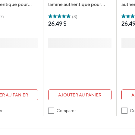
hentique pour
laminé authentique pour
authe
s P-touch - 24
étiqueteuses P-touch - 6
étique
eur x 8 m de
mm de largeur x 8 m de
mm de
(7)
(3)
blanc avec texte
longueur - blanc avec texte
longue
26,49 $
26,49
noir
texte 
ER AU PANIER
AJOUTER AU PANIER
A
er
Comparer
Co