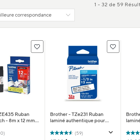
1 - 32 de 59 Résul
TZE435 Ruban
Brother - TZe231 Ruban
Broth
ch - 8m x 12 mm -
laminé authentique pour
lamin
ouge
étiqueteuses P-touch -
étiqu
12 mm de largeur x 8 m de
L x 8 
(0)
(59)
longueur - blanc avec texte
noir -