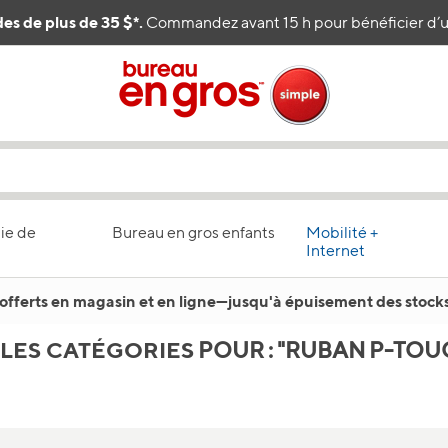
es de plus de 35 $*.
Commandez avant 15 h pour bénéficier d’un
ie de
Bureau en gros enfants
Mobilité +
Internet
offerts en magasin et en ligne
—
jusqu'à épuisement des stocks
 LES CATÉGORIES
POUR : "RUBAN P-TOU