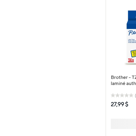
Brother - 
laminé aut
étiqueteuse
mm de larg
longueur - 
27,99 $
noir