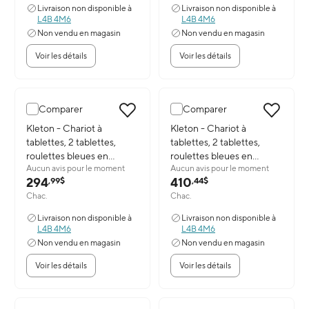
Livraison non disponible à
Livraison non disponible à
L4B 4M6
L4B 4M6
Non vendu en magasin
Non vendu en magasin
Voir les détails
Voir les détails
Comparer
Comparer
Image du produit: Kleton - Chariot à tablettes, 2 tablettes, roulette
Kleton - Chariot à
Image du produit: Kleton - Chariot
Kleton - Chariot à
tablettes, 2 tablettes,
tablettes, 2 tablettes,
roulettes bleues en
roulettes bleues en
Aucun avis pour le moment
Aucun avis pour le moment
caoutchouc élastique 5
caoutchouc élastique 5
294
410
,99$
,44$
po, 18 larg. x 30 prof. x 36
po, 24 larg. x 48 prof. x 36
Chac.
Chac.
haut. (po)
haut. (po)
Livraison non disponible à
Livraison non disponible à
L4B 4M6
L4B 4M6
Non vendu en magasin
Non vendu en magasin
Voir les détails
Voir les détails