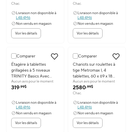
Chac.
Chac.
Livraison non disponible à
Livraison non disponible à
L4B 4M6
L4B 4M6
Non vendu en magasin
Non vendu en magasin
Voir les détails
Voir les détails
Comparer
Comparer
Image du produit: Étagère à tablettes grillagées à 5 niveaux TRIN
Étagère à tablettes
Image du produit: Chariots sur r
Chariots sur roulettes à
grillagées à 5 niveaux
tige Metromax I, 4
TRINITY Basics Avec
tablettes, 60 x 69 x 18
Aucun avis pour le moment
Aucun avis pour le moment
roulettes, Noire (TBFPB-
(po), Rg492 (X366EFX3)
319
2580
,99$
,99$
0931)
Chac.
Livraison non disponible à
Livraison non disponible à
L4B 4M6
L4B 4M6
Non vendu en magasin
Non vendu en magasin
Voir les détails
Voir les détails