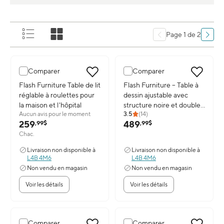
Page 1 de 2
Comparer
Comparer
Image du produit: Flash Furniture Table de lit réglable à roulettes po
Flash Furniture Table de lit
Image du produit: Flash Furniture
Flash Furniture – Table à
réglable à roulettes pour
dessin ajustable avec
la maison et l'hôpital
structure noire et doubles
Aucun avis pour le moment
3.5
(
14
)
roulettes, cerisier
259
489
,99$
,99$
Chac.
Livraison non disponible à
Livraison non disponible à
L4B 4M6
L4B 4M6
Non vendu en magasin
Non vendu en magasin
Voir les détails
Voir les détails
Comparer
Comparer