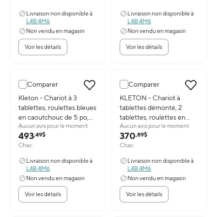
Livraison non disponible à
Livraison non disponible à
L4B 4M6
L4B 4M6
Non vendu en magasin
Non vendu en magasin
Voir les détails
Voir les détails
Comparer
Comparer
Image du produit: Kleton - Chariot à 3 tablettes, roulettes bleues en
Kleton - Chariot à 3
Image du produit: KLETON - Chario
KLETON - Chariot à
tablettes, roulettes bleues
tablettes démonté, 2
en caoutchouc de 5 po,
tablettes, roulettes en
Aucun avis pour le moment
Aucun avis pour le moment
24 larg. x 36 prof. x 36
polyoléfine de 5 po, 24
493
370
,49$
,89$
haut. (po)
larg. x 48 prof. x 36 haut.
Chac.
Chac.
(po)
Livraison non disponible à
Livraison non disponible à
L4B 4M6
L4B 4M6
Non vendu en magasin
Non vendu en magasin
Voir les détails
Voir les détails