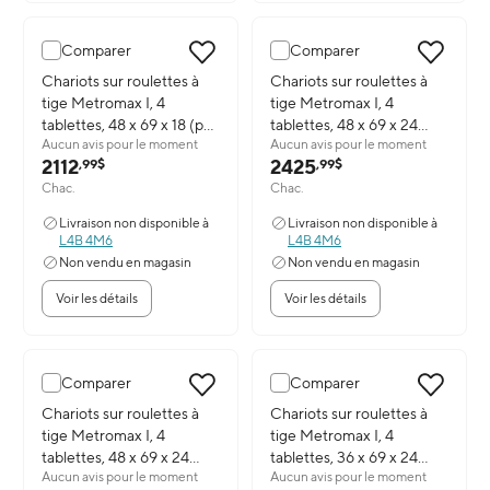
Comparer
Comparer
Image du produit: Chariots sur roulettes à tige Metromax I, 4 tabl
Chariots sur roulettes à
Image du produit: Chariots sur r
Chariots sur roulettes à
tige Metromax I, 4
tige Metromax I, 4
tablettes, 48 x 69 x 18 (po)
tablettes, 48 x 69 x 24
Aucun avis pour le moment
Aucun avis pour le moment
(X356EGX3)
(po) (X556EGX3)
2112
2425
,99$
,99$
Chac.
Chac.
Livraison non disponible à
Livraison non disponible à
L4B 4M6
L4B 4M6
Non vendu en magasin
Non vendu en magasin
Voir les détails
Voir les détails
Comparer
Comparer
Image du produit: Chariots sur roulettes à tige Metromax I, 4 tabl
Chariots sur roulettes à
Image du produit: Chariots sur r
Chariots sur roulettes à
tige Metromax I, 4
tige Metromax I, 4
tablettes, 48 x 69 x 24
tablettes, 36 x 69 x 24
Aucun avis pour le moment
Aucun avis pour le moment
(po) Rg494 (X556EFX3)
(po) (X536EFX3)