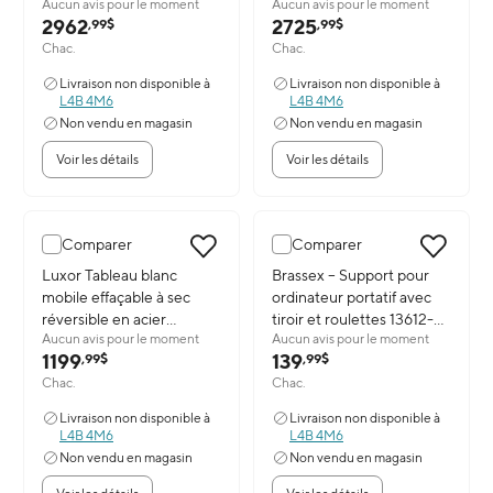
Aucun avis pour le moment
Aucun avis pour le moment
(po) (X566EFX3)
(po), Rg489 (X566EGX3)
2962
2725
,99$
,99$
Chac.
Chac.
Livraison non disponible à
Livraison non disponible à
L4B 4M6
L4B 4M6
Non vendu en magasin
Non vendu en magasin
Voir les détails
Voir les détails
Comparer
Comparer
Image du produit: Luxor Tableau blanc mobile effaçable à sec réver
Luxor Tableau blanc
Image du produit: Brassex – Suppo
Brassex – Support pour
mobile effaçable à sec
ordinateur portatif avec
réversible en acier
tiroir et roulettes 13612-
Aucun avis pour le moment
Aucun avis pour le moment
porcelaine magnétique
BK, 18,5 x 15,5 x 30 po,
1199
139
,99$
,99$
avec roulettes - 72 po x
noir
Chac.
Chac.
40 po
Livraison non disponible à
Livraison non disponible à
L4B 4M6
L4B 4M6
Non vendu en magasin
Non vendu en magasin