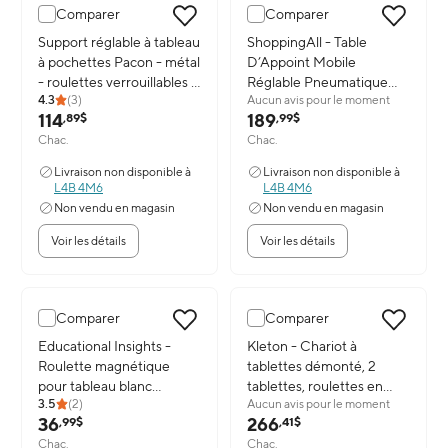
Comparer
Comparer
Image du produit: Support réglable à tableau à pochettes Pacon - mét
Support réglable à tableau
Image du produit: ShoppingAll -
ShoppingAll - Table
à pochettes Pacon - métal
D’Appoint Mobile
- roulettes verrouillables -
Réglable Pneumatique
4.3
(
3
)
Aucun avis pour le moment
réglable jusqu'à 78 po
Avec Roulettes Cachées
114
189
,89$
,99$
Et Plateau Inclinable 31,5"
Chac.
Chac.
– Noir
Livraison non disponible à
Livraison non disponible à
L4B 4M6
L4B 4M6
Non vendu en magasin
Non vendu en magasin
Voir les détails
Voir les détails
Comparer
Comparer
Image du produit: Educational Insights - Roulette magnétique pou
Educational Insights -
Image du produit: Kleton - Chariot
Kleton - Chariot à
Roulette magnétique
tablettes démonté, 2
pour tableau blanc
tablettes, roulettes en
3.5
(
2
)
Aucun avis pour le moment
Spinzone
polyoléfine de 5 po, 18
36
266
,99$
,41$
larg. x 30 prof. x 36 haut.
Chac.
Chac.
(po)