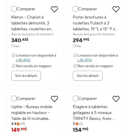
Comparer
Comparer
Image du produit: Kleton - Chariot à tablettes démonté, 3 tablettes, 
Kleton - Chariot à
Image du produit: Porte-brochure
Porte-brochures à
tablettes démonté, 3
roulettes Futech à 3
tablettes, roulettes en
tablettes, 19 "L x 15" P x
Aucun avis pour le moment
Aucun avis pour le moment
polyoléfine de 5 po, 18
54 "H, Argent (BRH-3S)
340
294
,43$
,99$
larg. x 30 prof. x 36 haut.
Chac.
Chac.
(po)
Livraison non disponible à
Livraison non disponible à
L4B 4M6
L4B 4M6
Non vendu en magasin
Non vendu en magasin
Voir les détails
Voir les détails
Comparer
Comparer
Baisse de prix
Baisse de prix
Image du produit: Uplite - Bureau mobile réglable en hauteur - Table
Uplite - Bureau mobile
Image du produit: Étagère à tabl
Étagère à tablettes
réglable en hauteur -
grillagées à 5 niveaux
Table de lit inclinable
TRINITY Basics, Avec
4.4
(
41
)
5
(
2
)
assis-debout avec
roulettes, Noire (TBFPB-
149
154
,99$
,99$
roulettes - Noir
0933)