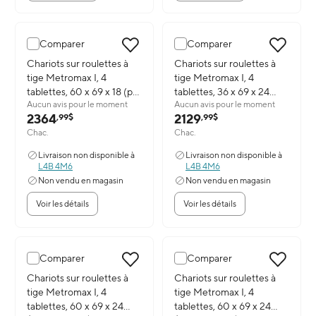
Comparer
Comparer
Image du produit: Chariots sur roulettes à tige Metromax I, 4 tabl
Chariots sur roulettes à
Image du produit: Chariots sur r
Chariots sur roulettes à
tige Metromax I, 4
tige Metromax I, 4
tablettes, 60 x 69 x 18 (po)
tablettes, 36 x 69 x 24
Aucun avis pour le moment
Aucun avis pour le moment
(X366EGX3)
(po) Rg487 (X536EGX3)
2364
2129
,99$
,99$
Chac.
Chac.
Livraison non disponible à
Livraison non disponible à
L4B 4M6
L4B 4M6
Non vendu en magasin
Non vendu en magasin
Voir les détails
Voir les détails
Comparer
Comparer
Image du produit: Chariots sur roulettes à tige Metromax I, 4 tabl
Chariots sur roulettes à
Image du produit: Chariots sur r
Chariots sur roulettes à
tige Metromax I, 4
tige Metromax I, 4
tablettes, 60 x 69 x 24
tablettes, 60 x 69 x 24