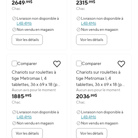
2649
2315
,99$
,99$
Chac.
Chac.
Livraison non disponible à
Livraison non disponible à
L4B 4M6
L4B 4M6
Non vendu en magasin
Non vendu en magasin
Voir les détails
Voir les détails
Comparer
Comparer
Image du produit: Chariots sur roulettes à tige Metromax I, 4 tabl
Chariots sur roulettes à
Image du produit: Chariots sur ro
Chariots sur roulettes à
tige Metromax I, 4
tige Metromax I, 4
tablettes, 36 x 69 x 18 (po)
tablettes, 36 x 69 x 18 (po)
Aucun avis pour le moment
Aucun avis pour le moment
Rg484 (X336EGX3)
(X336EFX3)
1885
2036
,99$
,99$
Chac.
Chac.
Livraison non disponible à
Livraison non disponible à
L4B 4M6
L4B 4M6
Non vendu en magasin
Non vendu en magasin
Voir les détails
Voir les détails