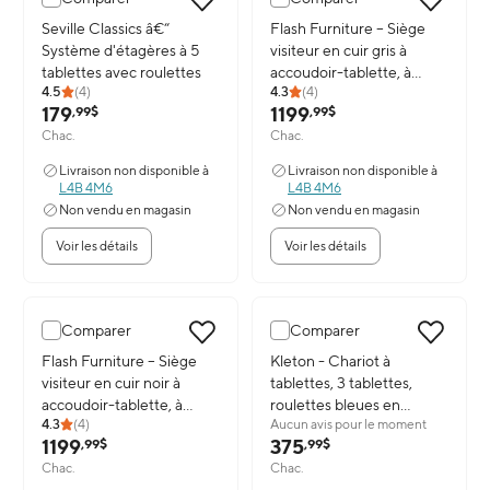
Image du produit: Seville Classics â€“ Système d'étagères à 5 table
Seville Classics â€“
Image du produit: Flash Furniture
Flash Furniture – Siège
Système d'étagères à 5
visiteur en cuir gris à
tablettes avec roulettes
accoudoir-tablette, à
4.5
(
4
)
4.3
(
4
)
roulettes avant et à porte-
179
1199
,99$
,99$
gobelet (BT8217TNCS)
Chac.
Chac.
Livraison non disponible à
Livraison non disponible à
L4B 4M6
L4B 4M6
Non vendu en magasin
Non vendu en magasin
Voir les détails
Voir les détails
Comparer
Comparer
Image du produit: Flash Furniture – Siège visiteur en cuir noir à a
Flash Furniture – Siège
Image du produit: Kleton - Chariot
Kleton - Chariot à
visiteur en cuir noir à
tablettes, 3 tablettes,
accoudoir-tablette, à
roulettes bleues en
4.3
(
4
)
Aucun avis pour le moment
roulettes avant et à porte-
caoutchouc élastique 5
1199
375
,99$
,99$
gobelet (BT8217BKCS)
po, 18 larg. x 30 prof. x 36
Chac.
Chac.
haut. (po)