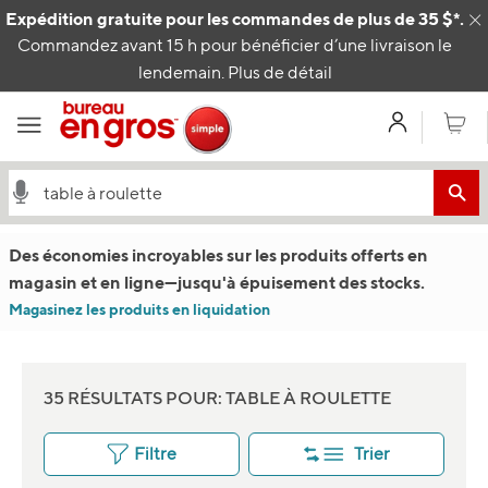
Passer au contenu
Expédition gratuite pour les commandes de plus de 35 $*.
C
Commandez avant 15 h pour bénéficier d’une livraison le
lendemain.
Plus de détail
Mon com
Panier
Des économies incroyables sur les produits offerts en
magasin et en ligne
—
jusqu'à épuisement des stocks.
Magasinez les produits en liquidation
35 RÉSULTATS POUR: TABLE À ROULETTE
Filtre
Trier