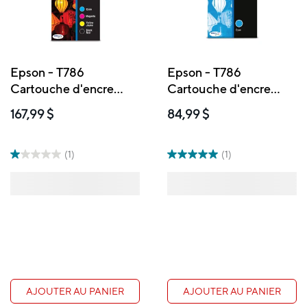
Epson - T786
Epson - T786
Cartouche d'encre
Cartouche d'encre
- Capacités mixtes -
- Grande capacité -
167,99 $
84,99 $
Emballage mixte – Noir
Cyan
et couleurs
(1)
(1)
AJOUTER AU PANIER
AJOUTER AU PANIER