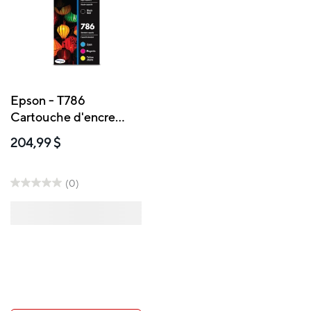
Epson - T786
Cartouche d'encre
- Capacités mixtes -
204,99 $
Emballage mixte – Noir
et couleurs
(0)