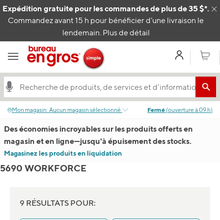
Passer au contenu
Expédition gratuite pour les commandes de plus de 35 $*.
C
Commandez avant 15 h pour bénéficier d’une livraison le
lendemain.
Plus de détail
Mon com
Panier
Mon magasin
:
Aucun magasin sélectionné.
Fermé
(
ouverture à
09 h
)
Des économies incroyables sur les produits offerts en
magasin et en ligne
—
jusqu'à épuisement des stocks.
Magasinez les produits en liquidation
5690 WORKFORCE
9 RÉSULTATS POUR: