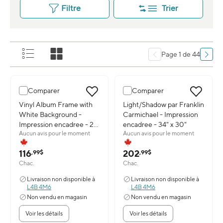
Filtre
Trier
Page 1 de 44
Comparer
Comparer
Image du produit: Vinyl Album Frame with White Background - Imp
Vinyl Album Frame with
Image du produit: Light/Shadow 
Light/Shadow par Franklin
White Background -
Carmichael - Impression
Impression encadree - 28"
encadree - 34" x 30"
Aucun avis pour le moment
Aucun avis pour le moment
x 16"
116
202
,99$
,99$
Chac.
Chac.
Livraison non disponible à
Livraison non disponible à
L4B 4M6
L4B 4M6
Non vendu en magasin
Non vendu en magasin
Voir les détails
Voir les détails