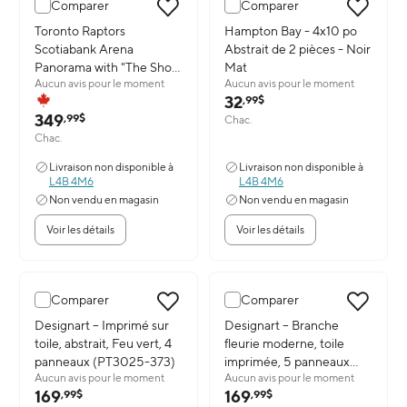
Comparer
Comparer
Image du produit: Toronto Raptors Scotiabank Arena Panorama with
Toronto Raptors
Image du produit: Hampton Bay -
Hampton Bay - 4x10 po
Scotiabank Arena
Abstrait de 2 pièces - Noir
Panorama with "The Shot"
Mat
Aucun avis pour le moment
Aucun avis pour le moment
Collage - Impression
32
,99$
encadree - 38" x 26"
349
,99$
Chac.
Chac.
Livraison non disponible à
Livraison non disponible à
L4B 4M6
L4B 4M6
Non vendu en magasin
Non vendu en magasin
Voir les détails
Voir les détails
Comparer
Comparer
Image du produit: Designart – Imprimé sur toile, abstrait, Feu ver
Designart – Imprimé sur
Image du produit: Designart – B
Designart – Branche
toile, abstrait, Feu vert, 4
fleurie moderne, toile
panneaux (PT3025-373)
imprimée, 5 panneaux
Aucun avis pour le moment
Aucun avis pour le moment
(PT1021)
169
169
,99$
,99$