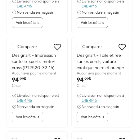
Livraison non disponible à
Livraison non disponible à
L4B 4M6
L4B 4M6
Non vendu en magasin
Non vendu en magasin
Voir les détails
Voir les détails
Comparer
Comparer
Image du produit: Designart – Impression sur toile, sports, moto-
Designart – Impression
Image du produit: Designart – To
Designart – Toile étirée
sur toile, sports, moto-
sur les bords, voiture
cross (PT2520-32-16)
exotique noire et orange
Aucun avis pour le moment
Aucun avis pour le moment
(PT2628-32-16)
94
94
,99$
,99$
Chac.
Chac.
Livraison non disponible à
Livraison non disponible à
L4B 4M6
L4B 4M6
Non vendu en magasin
Non vendu en magasin
Voir les détails
Voir les détails