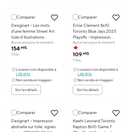
Comparer
Comparer
Image du produit: Designart – Les mots d’une femme Street Art toi
Designart – Les mots
Image du produit: Ernie Clement
Ernie Clement 8x10
d’une femme Street Art
Toronto Blue Jays 2025
toile d’illustrations
Playoffs - Impression
Aucun avis pour le moment
Aucun avis pour le moment
(PT3639-30-30)
encadree - 16" x 20"
154
,99$
109
,99$
Chac.
Chac.
Livraison non disponible à
Livraison non disponible à
L4B 4M6
L4B 4M6
Non vendu en magasin
Non vendu en magasin
Voir les détails
Voir les détails
Comparer
Comparer
Baisse de prix
Image du produit: Designart – Impression abstraite sur toile, signe
Designart – Impression
Image du produit: Kawhi Leonard
Kawhi Leonard Toronto
abstraite sur toile, signes
Raptors 8x10 Game 7