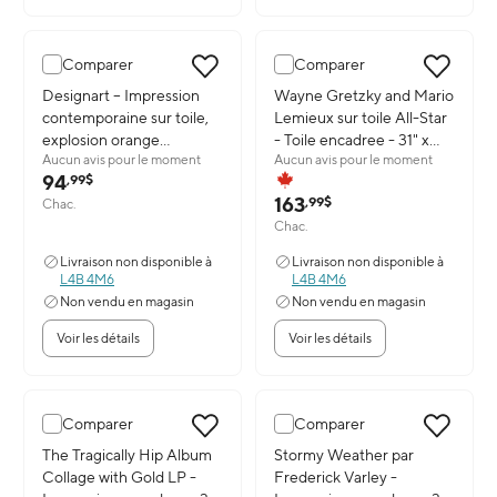
Comparer
Comparer
Image du produit: Designart – Impression contemporaine sur toil
Designart – Impression
Image du produit: Wayne Gretzky 
Wayne Gretzky and Mario
contemporaine sur toile,
Lemieux sur toile All-Star
explosion orange
- Toile encadree - 31" x
Aucun avis pour le moment
Aucun avis pour le moment
(PT3060-32-16)
22"
94
,99$
163
,99$
Chac.
Chac.
Livraison non disponible à
Livraison non disponible à
L4B 4M6
L4B 4M6
Non vendu en magasin
Non vendu en magasin
Voir les détails
Voir les détails
Comparer
Comparer
Image du produit: The Tragically Hip Album Collage with Gold LP -
The Tragically Hip Album
Image du produit: Stormy Weathe
Stormy Weather par
Collage with Gold LP -
Frederick Varley -