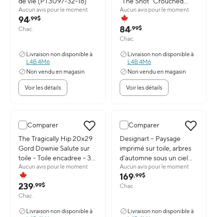
de vie (PT3097-32-16)
"The Shot" Crouched
Aucun avis pour le moment
Aucun avis pour le moment
Photo - Impression
94
,99$
encadree - 17" x 15"
84
,99$
Chac.
Chac.
Livraison non disponible à
Livraison non disponible à
L4B 4M6
L4B 4M6
Non vendu en magasin
Non vendu en magasin
Voir les détails
Voir les détails
Comparer
Comparer
Image du produit: The Tragically Hip 20x29 Gord Downie Salute sur t
The Tragically Hip 20x29
Image du produit: Designart – Pa
Designart – Paysage
Gord Downie Salute sur
imprimé sur toile, arbres
toile - Toile encadree - 31"
d’automne sous un ciel
Aucun avis pour le moment
Aucun avis pour le moment
x 22"
orageux, 4 panneaux
169
,99$
(48x28)
239
,99$
Chac.
Chac.
Livraison non disponible à
Livraison non disponible à