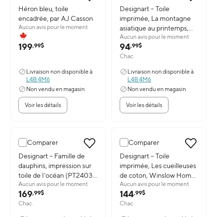
Image du produit: Héron bleu, toile encadrée, par AJ Casson
Héron bleu, toile
Image du produit: Designart – 
Designart – Toile
encadrée, par AJ Casson
imprimée, La montagne
Aucun avis pour le moment
asiatique au printemps,
Aucun avis pour le moment
Yamamoto Shunkyo
199
94
,99$
,99$
(PT5023-32-16)
Chac.
Livraison non disponible à
Livraison non disponible à
L4B 4M6
L4B 4M6
Non vendu en magasin
Non vendu en magasin
Voir les détails
Voir les détails
Comparer
Comparer
Image du produit: Designart – Famille de dauphins, impression sur
Designart – Famille de
Image du produit: Designart – 
Designart – Toile
dauphins, impression sur
imprimée, Les cueilleuses
toile de l’océan (PT2403-
de coton, Winslow Homer,
Aucun avis pour le moment
Aucun avis pour le moment
373)
3 panneaux (PT5020-
169
144
,99$
,99$
40-20)
Chac.
Chac.