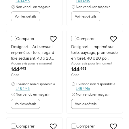
L4B 4M6
L4B 4M6
Non vendu en magasin
Non vendu en magasin
Voir les détails
Voir les détails
Comparer
Comparer
Image du produit: Designart – Art sensuel imprimé sur toile, rega
Designart – Art sensuel
Image du produit: Designart – I
Designart – Imprimé sur
imprimé sur toile, regard
toile, paysage, promenade
fixe séduisant, 40 x 20
en forêt, 40 x 20 po
Aucun avis pour le moment
Aucun avis pour le moment
(po) (PT2904-40-20)
(PT2027-40-20)
144
144
,99$
,99$
Chac.
Chac.
Livraison non disponible à
Livraison non disponible à
L4B 4M6
L4B 4M6
Non vendu en magasin
Non vendu en magasin
Voir les détails
Voir les détails
Comparer
Comparer