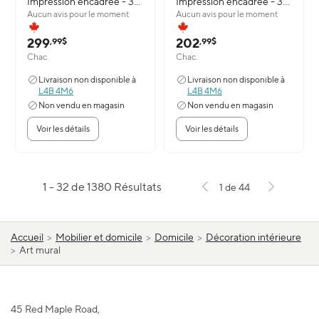
Impression encadree - 33"
Impression encadree - 34"
Aucun avis pour le moment
Aucun avis pour le moment
x 29"
x 30"
299
202
,99$
,99$
Chac.
Chac.
Livraison non disponible à
Livraison non disponible à
L4B 4M6
L4B 4M6
Non vendu en magasin
Non vendu en magasin
Voir les détails
Voir les détails
1 - 32 de 1380 Résultats
1 de 44
Accueil
>
Mobilier et domicile
>
Domicile
>
Décoration intérieure
>
Art mural
45 Red Maple Road,