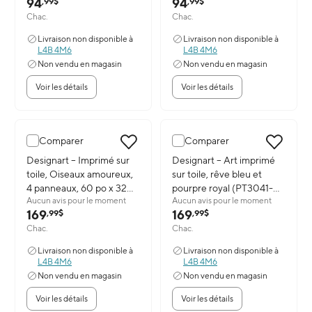
94
94
,99$
,99$
Chac.
Chac.
Livraison non disponible à
Livraison non disponible à
L4B 4M6
L4B 4M6
Non vendu en magasin
Non vendu en magasin
Voir les détails
Voir les détails
Comparer
Comparer
Image du produit: Designart – Imprimé sur toile, Oiseaux amoureu
Designart – Imprimé sur
Image du produit: Designart – Ar
Designart – Art imprimé
toile, Oiseaux amoureux,
sur toile, rêve bleu et
4 panneaux, 60 po x 32
pourpre royal (PT3041-
Aucun avis pour le moment
Aucun avis pour le moment
po, (PT1221G)
373)
169
169
,99$
,99$
Chac.
Chac.
Livraison non disponible à
Livraison non disponible à
L4B 4M6
L4B 4M6
Non vendu en magasin
Non vendu en magasin
Voir les détails
Voir les détails