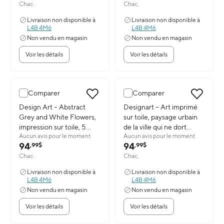
Chac.
Chac.
Livraison non disponible à
Livraison non disponible à
L4B 4M6
L4B 4M6
Non vendu en magasin
Non vendu en magasin
Voir les détails
Voir les détails
Comparer
Comparer
Image du produit: Design Art – Abstract Grey and White Flowers, 
Design Art – Abstract
Image du produit: Designart – Art
Designart – Art imprimé
Grey and White Flowers,
sur toile, paysage urbain
impression sur toile, 5
de la ville qui ne dort
Aucun avis pour le moment
Aucun avis pour le moment
panneaux (PT2001-
jamais, (PT3309-32-16)
94
94
,99$
,99$
32X16-1P)
Chac.
Chac.
Livraison non disponible à
Livraison non disponible à
L4B 4M6
L4B 4M6
Non vendu en magasin
Non vendu en magasin
Voir les détails
Voir les détails