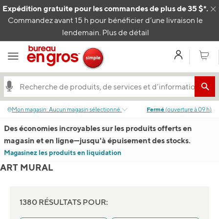
Passer au contenu
Expédition gratuite pour les commandes de plus de 35 $*.
C
Commandez avant 15 h pour bénéficier d’une livraison le
lendemain.
Plus de détail
Mon com
Panier
Mon magasin
:
Aucun magasin sélectionné.
Fermé
(
ouverture à
09 h
)
Des économies incroyables sur les produits offerts en
magasin et en ligne
—
jusqu'à épuisement des stocks.
Magasinez les produits en liquidation
ART MURAL
1380 RÉSULTATS POUR: