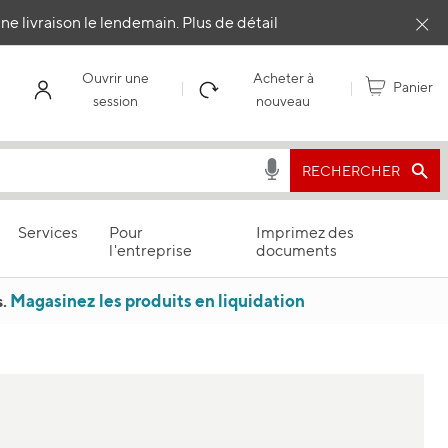
e livraison le lendemain.
Plus de détail
Clo
Ouvrir une
Acheter à
Panier
session
nouveau
RECHERCHER
Services
Pour
Imprimez des
l'entreprise
documents
Magasinez les produits en liquidation
.