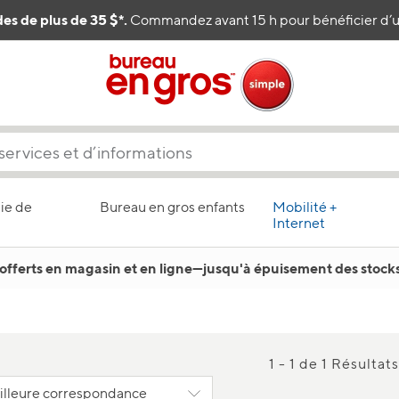
es de plus de 35 $*.
Commandez avant 15 h pour bénéficier d’un
ie de
Bureau en gros enfants
Mobilité +
Internet
offerts en magasin et en ligne
—
jusqu'à épuisement des stocks
1 - 1 de 1 Résultats