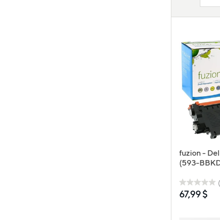
fuzion - D
(593-BBKD
Toner Comp
Rendement 
67,99 $