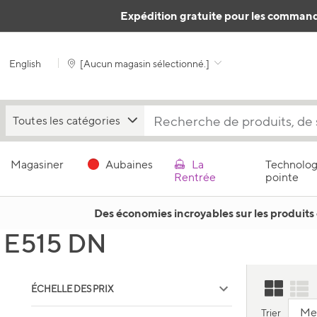
Passer au contenu
Expédition gratuite pour les command
English
[
Aucun magasin sélectionné.
]
Toutes les catégories
Magasiner
Aubaines
La
Technolog
Rentrée
pointe
Des économies incroyables sur les produits 
E515 DN
ÉCHELLE DES PRIX
Trier