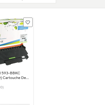
ell 593-BBKC
) Cartouche De
atible - Haut
- Noir
(0)