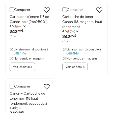
Comparer
Comparer
Image du produit: Cartouche d’encre 118 de Canon, noir (2662B00
Cartouche d’encre 118 de
Image du produit: Cartouche de
Cartouche de toner
Canon, noir (2662B001)
Canon 118, magenta, haut
4.5
(
67
)
rendement
242
,99$
4.5
(
67
)
242
,99$
Chac.
Chac.
Livraison non disponible à
Livraison non disponible à
L4B 4M6
L4B 4M6
Non vendu en magasin
Non vendu en magasin
Voir les détails
Voir les détails
Comparer
Image du produit: Canon – Cartouche de toner noir 118 haut rend
Canon – Cartouche de
toner noir 118 haut
rendement, paquet de 2
4.3
(
3
)
,99$