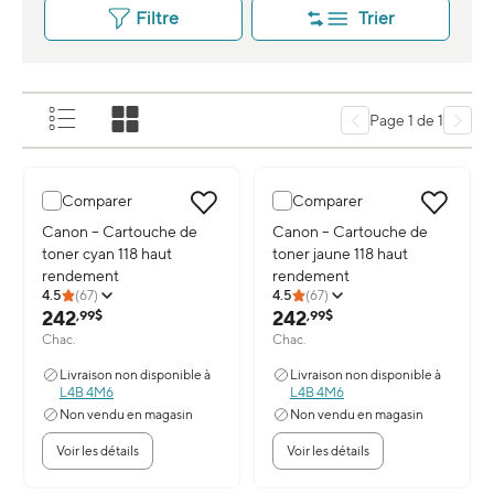
Filtre
Trier
Page 1 de 1
Comparer
Comparer
Image du produit: Canon – Cartouche de toner cyan 118 haut ren
Canon – Cartouche de
Image du produit: Canon – Cart
Canon – Cartouche de
toner cyan 118 haut
toner jaune 118 haut
rendement
rendement
4.5
(
67
)
4.5
(
67
)
242
242
,99$
,99$
Chac.
Chac.
Livraison non disponible à
Livraison non disponible à
L4B 4M6
L4B 4M6
Non vendu en magasin
Non vendu en magasin
Voir les détails
Voir les détails