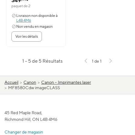
349
paquet de 2
Livraison non disponible à
L4B 4M6
Non vendu en magasin
Voir les détails
1 - 5 de 5 Résultats
1 de 1
Accueil
>
Canon
>
Canon – Imprimantes laser
>
MF8580Cdw imageCLASS
45 Red Maple Road,
Richmond Hill, ON L4B 4M6
Changer de magasin