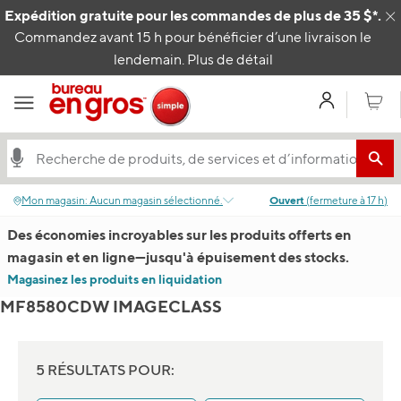
Passer au contenu
Expédition gratuite pour les commandes de plus de 35 $*.
C
Commandez avant 15 h pour bénéficier d’une livraison le
lendemain.
Plus de détail
Mon com
Panier
Mon magasin
:
Aucun magasin sélectionné.
Ouvert
(
fermeture à
17 h
)
Des économies incroyables sur les produits offerts en
magasin et en ligne
—
jusqu'à épuisement des stocks.
Magasinez les produits en liquidation
MF8580CDW IMAGECLASS
5 RÉSULTATS POUR: