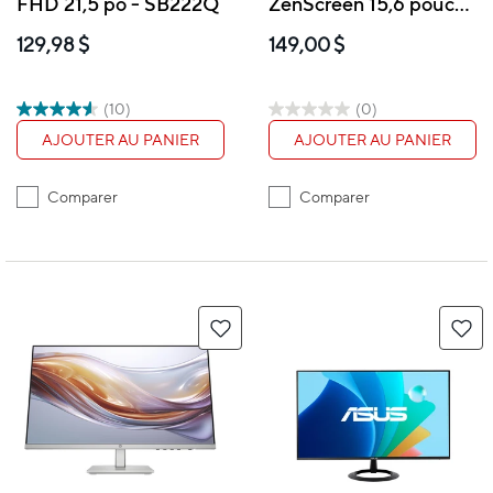
FHD 21,5 po - SB222Q
ZenScreen 15,6 pouces
- Noir
129,98 $
149,00 $
(10)
(0)
AJOUTER AU PANIER
AJOUTER AU PANIER
Comparer
Comparer