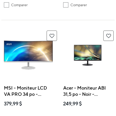
Comparer
Comparer
MSI - Moniteur LCD
Acer - Moniteur ABI
VA PRO 34 po -
31,5 po - Noir -
Résolution 3440 x
SA322Q
379,99 $
249,99 $
1440 - Blanc -
MP341CQW