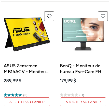
ASUS Zenscreen
BenQ - Moniteur de
MB16ACV - Moniteur
bureau Eye-Care FHD
portable 15,6 PO, USB,
1080p de 27 po
289,99 $
179,99 $
Full HD, IPS
(2)
(0)
AJOUTER AU PANIER
AJOUTER AU PANIER