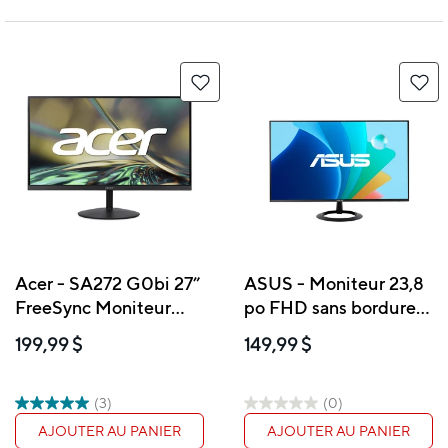
Acer - SA272 G0bi 27”
ASUS - Moniteur 23,8
FreeSync Moniteur
po FHD sans bordures
FHD IPS Ultra-Mince
avec protection
199,99 $
149,99 $
oculaire - VZ249HG
(3)
(0)
AJOUTER AU PANIER
AJOUTER AU PANIER