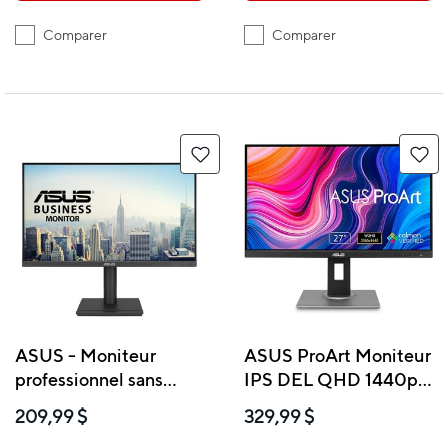
Comparer
Comparer
ASUS - Moniteur
ASUS ProArt Moniteur
professionnel sans
IPS DEL QHD 1440p
cadre 27 po FHD IPS -
de 27 po sans cadre
209,99 $
329,99 $
VA27DQFS
compatible avec Mac –