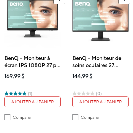
BenQ - Moniteur à
BenQ - Moniteur de
écran IPS 1080P 27 po
soins oculaires 27
100 Hz 99 % sRVB -
pouces 1080p IPS 100
169,99 $
144,99 $
GW2790
Hz - GW2791
(1)
(0)
AJOUTER AU PANIER
AJOUTER AU PANIER
Comparer
Comparer