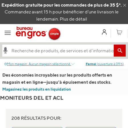
Passer au contenu
Expédition gratuite pour les commandes de plus de 35 $*.
C
Commandez avant 15 h pour bénéficier d’une livraison le
lendemain.
Plus de détail
Mon com
Panier
Mon magasin
:
Aucun magasin sélectionné.
Fermé
(
ouverture à
09 h
)
Des économies incroyables sur les produits offerts en
magasin et en ligne
—
jusqu'à épuisement des stocks.
Magasinez les produits en liquidation
MONITEURS DEL ET ACL
208 RÉSULTATS POUR: