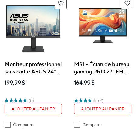
Moniteur professionnel
MSI - Écran de bureau
sans cadre ASUS 24"
gaming PRO 27" FHD
FHD IPS - VA24DQFS
IPS 144 Hz 4 ms (GTG)
199,99 $
164,99 $
(8)
(2)
AJOUTER AU PANIER
AJOUTER AU PANIER
Comparer
Comparer