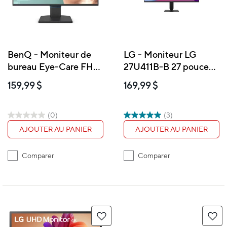
BenQ - Moniteur de
LG - Moniteur LG
bureau Eye-Care FHD
27U411B-B 27 pouces
1080p de 23,8 po
FHD - noir
159,99 $
169,99 $
(0)
(3)
AJOUTER AU PANIER
AJOUTER AU PANIER
Comparer
Comparer