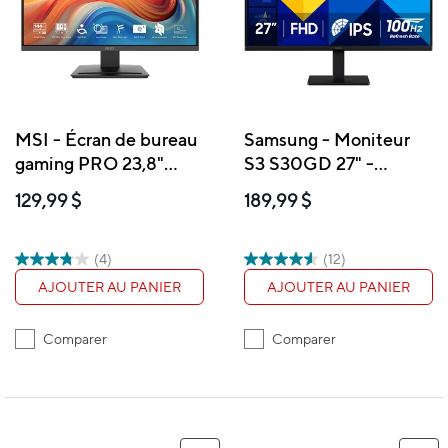
MSI - Écran de bureau
Samsung - Moniteur
gaming PRO 23,8"
S3 S30GD 27" -
FHD IPS 144 Hz 4 ms
LS27D300GANXZA
129,99 $
189,99 $
(GTG)
(4)
(12)
AJOUTER AU PANIER
AJOUTER AU PANIER
Comparer
Comparer