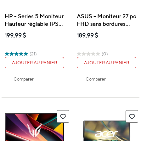
HP - Series 5 Moniteur
ASUS - Moniteur 27 po
Hauteur réglable IPS
FHD sans bordures
FHD 23,8 po - 524sh
avec protection
199,99 $
189,99 $
(94C19AA)
oculaire - VZ279HG
(21)
(0)
AJOUTER AU PANIER
AJOUTER AU PANIER
Comparer
Comparer