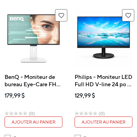
BenQ - Moniteur de
Philips - Moniteur LED
bureau Eye-Care FHD
Full HD V-line 24 po -
1080p de 23,8 po
241V8LBS
179,99 $
129,99 $
(0)
(0)
AJOUTER AU PANIER
AJOUTER AU PANIER