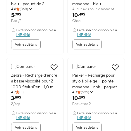
bleu – paquet de 2
moyenne - bleu
4.6
(
368
)
Aucun avis pour le moment
5
10
,79$
,49$
Paq./2
Chac.
Livraison non disponible à
Livraison non disponible à
L4B 4M6
L4B 4M6
Voir les détails
Voir les détails
Comparer
Comparer
Image du produit: Zebra - Recharge d’encre à basse viscos
Image du produit: Parker - R
Zebra - Recharge d’encre
Parker - Recharge pour
à basse viscosité pour Z -
stylo à bille gel – pointe
1000 StylusPen - 1,0 mm
moyenne – noir – paquet
4.7
(
3
)
4.3
(
595
)
- noir - paquet de 2
de 2
3
10
,89$
,29$
2/pqt
Paquet de 2
Livraison non disponible à
Livraison non disponible à
L4B 4M6
L4B 4M6
Voir les détails
Voir les détails