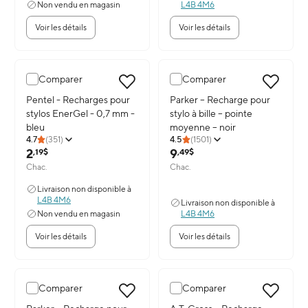
Non vendu en magasin
L4B 4M6
Voir les détails
Voir les détails
Comparer
Comparer
Image du produit: Pentel - Recharges pour stylos EnerGel
Image du produit: Parker – R
Pentel - Recharges pour
Parker – Recharge pour
stylos EnerGel - 0,7 mm -
stylo à bille – pointe
bleu
moyenne – noir
4.7
(
351
)
4.5
(
1501
)
2
9
,19$
,49$
Chac.
Chac.
Livraison non disponible à
L4B 4M6
Livraison non disponible à
Non vendu en magasin
L4B 4M6
Voir les détails
Voir les détails
Comparer
Comparer