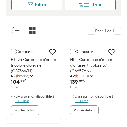
Filtre
Trier
Page 1 de 1
Comparer
Comparer
Image du produit: HP 95 Cartouche d’encre tricolore d’origine 
HP 95 Cartouche d’encre
Image du produit: HP - Cartouch
HP - Cartouche d'encre
tricolore d’origine
d'origine, tricolore 57
(C8766WN)
(C6657AN)
4.2
(
5282
)
4.2
(
11920
)
104
139
,99$
,99$
Chac.
Chac.
Livraison non disponible à
Livraison non disponible à
L4B 4M6
L4B 4M6
Voir les détails
Voir les détails