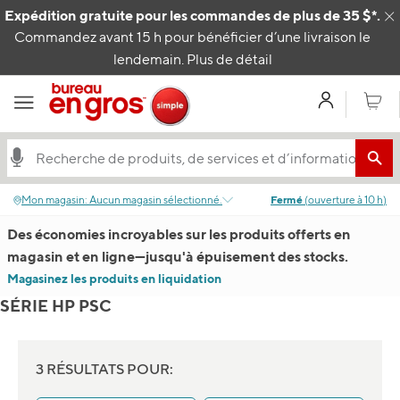
Passer au contenu
Expédition gratuite pour les commandes de plus de 35 $*.
C
Commandez avant 15 h pour bénéficier d’une livraison le
lendemain.
Plus de détail
Mon com
Panier
Mon magasin
:
Aucun magasin sélectionné.
Fermé
(
ouverture à
10 h
)
Des économies incroyables sur les produits offerts en
magasin et en ligne
—
jusqu'à épuisement des stocks.
Magasinez les produits en liquidation
SÉRIE HP PSC
3 RÉSULTATS POUR: