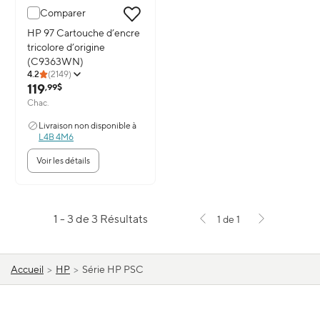
Comparer
Image du produit: HP 97 Cartouche d’encre tricolore d’origine 
HP 97 Cartouche d’encre
tricolore d’origine
(C9363WN)
4.2
(
2149
)
119
,99$
Chac.
Livraison non disponible à
L4B 4M6
Voir les détails
1 - 3 de 3 Résultats
1 de 1
Accueil
>
HP
>
Série HP PSC