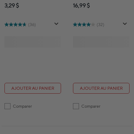
- rouge - Paquet de 12
0,7 mm – bleus –
3,29 $
16,99 $
paquet de 12
(36)
(32)
AJOUTER AU PANIER
AJOUTER AU PANIER
Comparer
Comparer