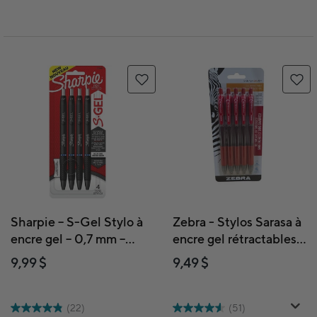
Sharpie – S-Gel Stylo à
Zebra - Stylos Sarasa à
encre gel – 0,7 mm –
encre gel rétractables –
bleu – paquet de 4
0,7 mm – rouge –
9,99 $
9,49 $
paquet de 5
(22)
(51)