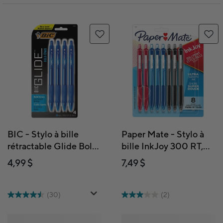
BIC - Stylo à bille
Paper Mate - Stylo à
rétractable Glide Bold
bille InkJoy 300 RT,
- 1,6 mm - Bleu -
pointe rétractable – 1,0
4,99 $
7,49 $
Paquet de 4
mm – paquet de 8
(30)
(2)