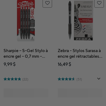
Sharpie – S-Gel Stylo à
Zebra - Stylos Sarasa à
encre gel – 0,7 mm –
encre gel rétractables –
noir – paquet de 4
0,7 mm – noirs –
9,99 $
16,49 $
paquet de 10
(22)
(51)