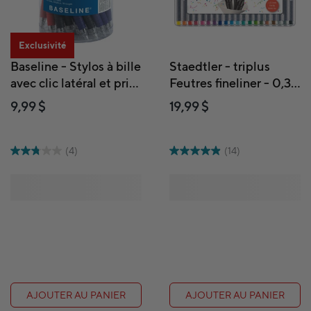
Exclusivité
Baseline - Stylos à bille
Staedtler - triplus
avec clic latéral et prise
Feutres fineliner - 0,3
confortable - assorti -
mm - couleurs
9,99 $
19,99 $
paquet de 50
assorties - Paquet de
20
(4)
(14)
AJOUTER AU PANIER
AJOUTER AU PANIER