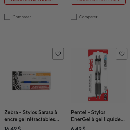
Comparer
Comparer
Zebra - Stylos Sarasa à
Pentel - Stylos
encre gel rétractables –
EnerGel à gel liquide
0,7 mm – bleus –
rétractables – 0,7 mm –
16,49 $
6,49 $