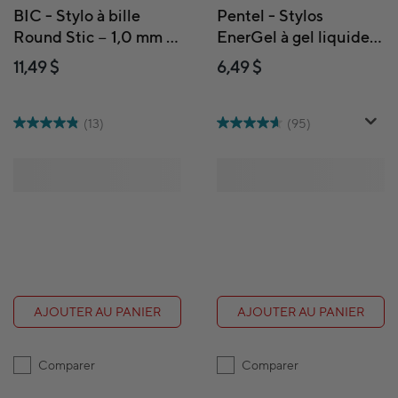
BIC - Stylo à bille
Pentel - Stylos
Round Stic − 1,0 mm −
EnerGel à gel liquide
Noir − Paquet de 60
rétractables – 0,7 mm –
11,49 $
6,49 $
bleu – paquet de 2
(13)
(95)
AJOUTER AU PANIER
AJOUTER AU PANIER
Comparer
Comparer