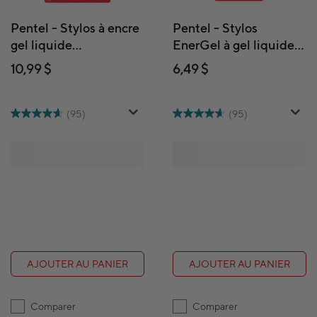
Pentel - Stylos à encre
Pentel - Stylos
gel liquide
EnerGel à gel liquide
EnerGelMC - pointe
rétractable - 0,7 mm -
10,99 $
6,49 $
rétractable - 0,7 mm -
paquet de 2
bleu - paquet de 4
(95)
(95)
AJOUTER AU PANIER
AJOUTER AU PANIER
Comparer
Comparer