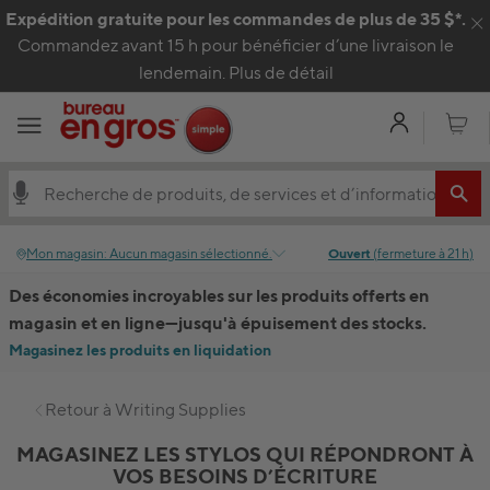
Passer au contenu
Expédition gratuite pour les commandes de plus de 35 $*.
C
Commandez avant 15 h pour bénéficier d’une livraison le
lendemain.
Plus de détail
Mon com
Panier
Mon magasin
:
Aucun magasin sélectionné.
Ouvert
(
fermeture à
21 h
)
Des économies incroyables sur les produits offerts en
magasin et en ligne
—
jusqu'à épuisement des stocks.
Magasinez les produits en liquidation
Retour à
Writing Supplies
MAGASINEZ LES STYLOS QUI RÉPONDRONT À
VOS BESOINS D’ÉCRITURE