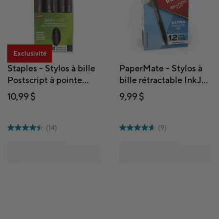
Exclusivité
Staples - Stylos à bille
PaperMate - Stylos à
Postscript à pointe
bille rétractable InkJoy
rétractable - 1,0 mm -
300RT - 1,0 mm - noir
10,99 $
9,99 $
noirs - paquet de 12
- paquet de 12
(14)
(9)