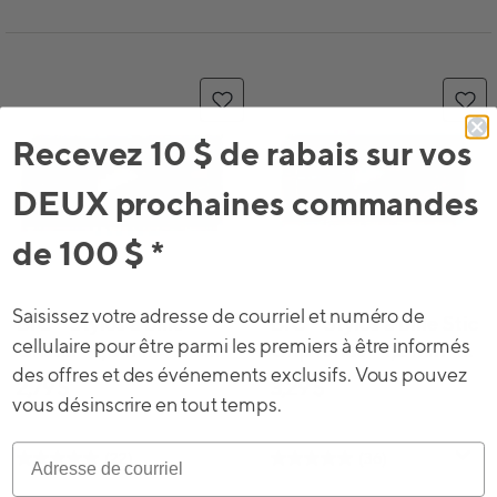
Recevez 10 $ de rabais sur vos
DEUX prochaines commandes
de 100 $ *
Saisissez votre adresse de courriel et numéro de
BIC - Stylos à bille
BIC - Stylos à bille Stic
cellulaire pour être parmi les premiers à être informés
Cristal - 1,0 mm - bleu
Grip ronds - 1,2 mm -
des offres et des événements exclusifs. Vous pouvez
- Paquet de 12
bleu - paquet de 12
2,79 $
3,29 $
vous désinscrire en tout temps.
(22)
(36)