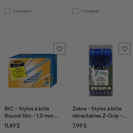
Comparer
Comparer
BIC – Stylos à bille
Zebra - Stylos à bille
Round Stic – 1,0 mm –
rétractables Z-Grip -
bleu – paquet de 60
1.0 mm - bleu - paquet
11,49 $
7,99 $
de 12