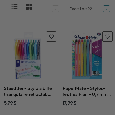
Page 1 de 22
Staedtler - Stylo à bille
PaperMate - Stylos-
triangulaire rétractable
feutres Flair – 0,7 mm –
- Couleurs assorties -
couleurs variées –
5,79 $
17,99 $
Paquet de 10
paquet de 12