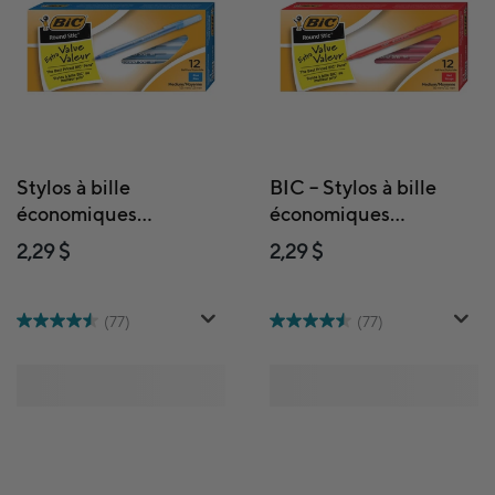
Stylos à bille
BIC – Stylos à bille
économiques
économiques
RoundStic de BIC,
RoundStic – 1,0 mm –
2,29 $
2,29 $
1,0 mm, bleu, paquet
rouge – paquet de 12
de 12
(77)
(77)