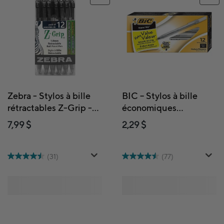
Zebra - Stylos à bille
BIC – Stylos à bille
rétractables Z-Grip -
économiques
1.0 mm - noir - paquet
RoundStic – 1,0 mm –
7,99 $
2,29 $
de 12
noir – paquet de 12
(31)
(77)