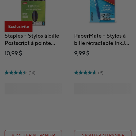
Exclusivité
Staples - Stylos à bille
PaperMate - Stylos à
Postscript à pointe
bille rétractable InkJoy
rétractable - 1,0 mm -
300RT - 1,0 mm - bleu
10,99 $
9,99 $
bleu - paquet de 12
- paquet de 12
(14)
(9)
AJOUTER AU PANIER
AJOUTER AU PANIER