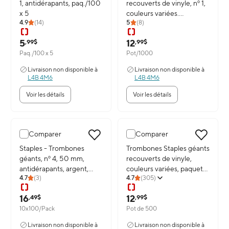
1, antidérapants, paq./100
recouverts de vinyle, nº 1,
x 5
couleurs variées.
4.9
(
14
)
5
(
8
)
Pot/1000
5
12
,99$
,99$
Paq./100 x 5
Pot/1000
Livraison non disponible à
Livraison non disponible à
L4B 4M6
L4B 4M6
Voir les détails
Voir les détails
Comparer
Comparer
Image du produit: Staples - Trombones géants, nº 4, 50 mm, antid
Staples - Trombones
Image du produit: Trombones Sta
Trombones Staples géants
géants, nº 4, 50 mm,
recouverts de vinyle,
antidérapants, argent,
couleurs variées, paquet
4.7
(
3
)
4.7
(
305
)
paquet de 1000
de 500
16
12
,49$
,99$
10x100/Pack
Pot de 500
Livraison non disponible à
Livraison non disponible à