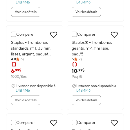
L4B 4M6
L4B 4M6
Voir les détails
Voir les détails
Comparer
Comparer
Image du produit: Staples - Trombones standards, nº 1, 33 mm, liss
Staples - Trombones
Image du produit: Staples® - Trom
Staples® - Trombones
standards, nº 1, 33 mm,
géants, nº 4, fini lisse,
lisses, argent, paquet
paq./5
4.8
(
6
)
5
(
2
)
de 1000
6
10
,99$
,99$
1000/Box
Paq./5
Livraison non disponible à
Livraison non disponible à
L4B 4M6
L4B 4M6
Voir les détails
Voir les détails
Comparer
Comparer