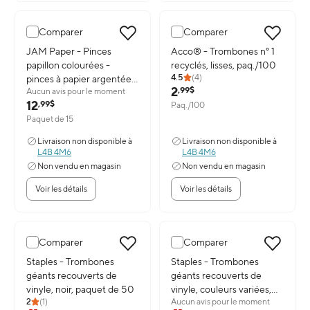
Comparer
Comparer
Image du produit: JAM Paper - Pinces papillon colourées - pinces 
JAM Paper - Pinces
Image du produit: Acco® - Trombo
Acco® - Trombones n° 1
papillon colourées -
recyclés, lisses, paq./100
4.5
(
4
)
pinces à papier argentées
2
,99$
Aucun avis pour le moment
- paquet de 15
12
,99$
Paq./100
Paquet de 15
Livraison non disponible à
Livraison non disponible à
L4B 4M6
L4B 4M6
Non vendu en magasin
Non vendu en magasin
Voir les détails
Voir les détails
Comparer
Comparer
Image du produit: Staples - Trombones géants recouverts de vinyle
Staples - Trombones
Image du produit: Staples - Trom
Staples - Trombones
géants recouverts de
géants recouverts de
vinyle, noir, paquet de 50
vinyle, couleurs variées,
2
(
1
)
Aucun avis pour le moment
paquet de 50