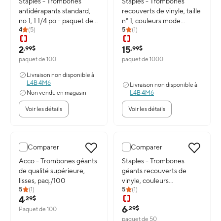
Image du produit: Staples - Trombones antidérapants standard, no 1
Staples - Trombones
Image du produit: Staples - Trom
Staples - Trombones
antidérapants standard,
recouverts de vinyle, taille
no 1, 1 1/4 po - paquet de
n° 1, couleurs mode
4
(
5
)
5
(
1
)
100
variées, paq./1000
2
15
,99$
,99$
paquet de 100
paquet de 1000
Livraison non disponible à
L4B 4M6
Livraison non disponible à
Non vendu en magasin
L4B 4M6
Voir les détails
Voir les détails
Comparer
Comparer
Image du produit: Acco - Trombones géants de qualité supérieure, 
Acco - Trombones géants
Image du produit: Staples - Trom
Staples - Trombones
de qualité supérieure,
géants recouverts de
lisses, paq./100
vinyle, couleurs
5
(
1
)
5
(
1
)
métalliques variées,
4
,29$
paquet de 50
6
,29$
Paquet de 100
paquet de 50