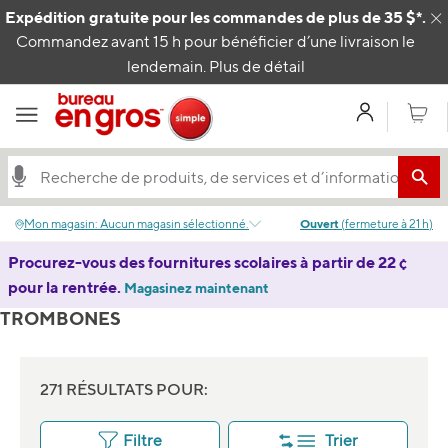
Passer au contenu
Expédition gratuite pour les commandes de plus de 35 $*.
C
Commandez avant 15 h pour bénéficier d’une livraison le
lendemain.
Plus de détail
Mon com
Panier
Mon magasin
:
Aucun magasin sélectionné.
Ouvert
(
fermeture à
21 h
)
Procurez-vous des fournitures scolaires à partir de 22 ¢
pour la rentrée.
Magasinez maintenant
TROMBONES
271 RÉSULTATS POUR:
Filtre
Trier