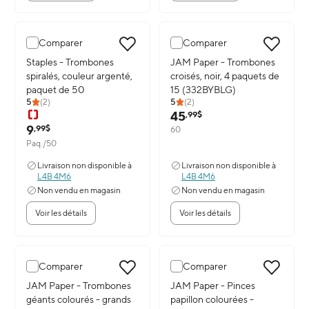
Comparer
Comparer
Image du produit: Staples - Trombones spiralés, couleur argenté, 
Staples - Trombones
Image du produit: JAM Paper - T
JAM Paper - Trombones
spiralés, couleur argenté,
croisés, noir, 4 paquets de
paquet de 50
15 (332BYBLG)
5
(
2
)
5
(
2
)
45
,99$
9
,99$
60
Paq./50
Livraison non disponible à
Livraison non disponible à
L4B 4M6
L4B 4M6
Non vendu en magasin
Non vendu en magasin
Voir les détails
Voir les détails
Comparer
Comparer
Image du produit: JAM Paper - Trombones géants colourés - grand
JAM Paper - Trombones
Image du produit: JAM Paper - Pi
JAM Paper - Pinces
géants colourés - grands
papillon colourées -