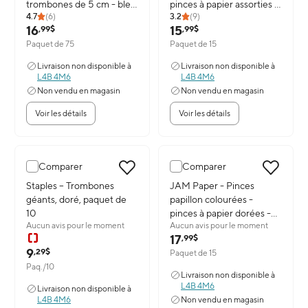
trombones de 5 cm - bleu
pinces à papier assorties -
4.7
(
6
)
3.2
(
9
)
ciel - paquet de 75
paquet de 15
16
15
,99$
,99$
Paquet de 75
Paquet de 15
Livraison non disponible à
Livraison non disponible à
L4B 4M6
L4B 4M6
Non vendu en magasin
Non vendu en magasin
Voir les détails
Voir les détails
Comparer
Comparer
Image du produit: Staples – Trombones géants, doré, paquet de 10
Staples – Trombones
Image du produit: JAM Paper - Pi
JAM Paper - Pinces
géants, doré, paquet de
papillon colourées -
10
pinces à papier dorées -
Aucun avis pour le moment
Aucun avis pour le moment
paquet de 15
17
,99$
9
,29$
Paquet de 15
Paq./10
Livraison non disponible à
L4B 4M6
Livraison non disponible à
L4B 4M6
Non vendu en magasin