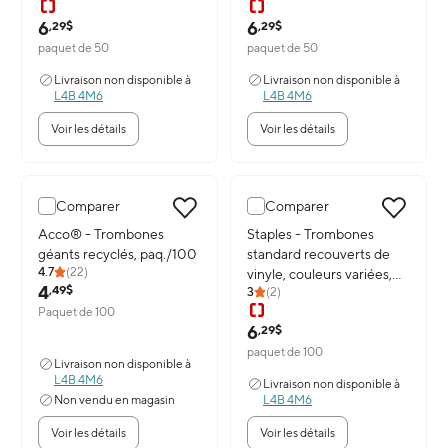
6
6
,29$
,29$
paquet de 50
paquet de 50
Livraison non disponible à
Livraison non disponible à
L4B 4M6
L4B 4M6
Voir les détails
Voir les détails
Comparer
Comparer
Image du produit: Acco® - Trombones géants recyclés, paq./100
Acco® - Trombones
Image du produit: Staples - Trom
Staples - Trombones
géants recyclés, paq./100
standard recouverts de
4.7
(
22
)
vinyle, couleurs variées,
4
,49$
3
(
2
)
paquet de 100
Paquet de 100
6
,29$
paquet de 100
Livraison non disponible à
L4B 4M6
Livraison non disponible à
Non vendu en magasin
L4B 4M6
Voir les détails
Voir les détails