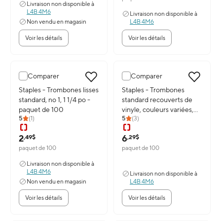
Livraison non disponible à
L4B 4M6
Livraison non disponible à
Non vendu en magasin
L4B 4M6
Voir les détails
Voir les détails
Comparer
Comparer
Image du produit: Staples - Trombones lisses standard, no 1, 1 1/4 
Staples - Trombones lisses
Image du produit: Staples - Trom
Staples - Trombones
standard, no 1, 1 1/4 po -
standard recouverts de
paquet de 100
vinyle, couleurs variées,
5
(
1
)
5
(
3
)
100/pqt
2
6
,49$
,29$
paquet de 100
paquet de 100
Livraison non disponible à
L4B 4M6
Livraison non disponible à
Non vendu en magasin
L4B 4M6
Voir les détails
Voir les détails