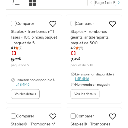
Page 1 de 9
Comparer
Comparer
Image du produit: Staples - Trombones n° 1 lisses - 100 pinces/paq
Staples - Trombones n° 1
Image du produit: Staples - Tro
Staples - Trombones
lisses - 100 pinces/paquet
géants, antidérapants,
- paquet de 5
paquet de 500
4.1
(
7
)
4.9
(
9
)
5
7
,99$
,49$
paquet de 5
paquet de 500
Livraison non disponible à
L4B 4M6
Livraison non disponible à
L4B 4M6
Non vendu en magasin
Voir les détails
Voir les détails
Comparer
Comparer
Image du produit: Staples® - Trombones n° 1, antidérapants, paq./
Staples® - Trombones n°
Image du produit: Staples® - Tro
Staples® - Trombones