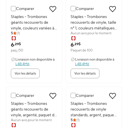
Comparer
Comparer
Image du produit: Staples - Trombones géants recouverts de vinyle
Staples - Trombones
Image du produit: Staples - Tromb
Staples - Trombones
géants recouverts de
recouverts de vinyle, taille
vinyle, couleurs variées à
n° 1, couleurs métalliques
5
(
1
)
Aucun avis pour le moment
la mode, paquet de 50
variées, paquet de 100
6
6
,29$
,29$
paq./50
Paquet de 100
Livraison non disponible à
Livraison non disponible à
L4B 4M6
L4B 4M6
Voir les détails
Voir les détails
Comparer
Comparer
Image du produit: Staples - Trombones géants recouverts de vinyl
Staples - Trombones
Image du produit: Staples - Trom
Staples - Trombones
géants recouverts de
recouverts de vinyle
vinyle, argenté, paquet de
standards, argent, paquet
Aucun avis pour le moment
5
(
1
)
50
de 100