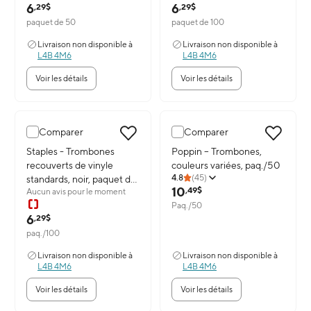
6
6
,29$
,29$
paquet de 50
paquet de 100
Livraison non disponible à
Livraison non disponible à
L4B 4M6
L4B 4M6
Voir les détails
Voir les détails
Comparer
Comparer
Image du produit: Staples - Trombones recouverts de vinyle standa
Staples - Trombones
Image du produit: Poppin – Trom
Poppin – Trombones,
recouverts de vinyle
couleurs variées, paq./50
4.8
(
45
)
standards, noir, paquet de
10
,49$
Aucun avis pour le moment
100
Paq./50
6
,29$
paq./100
Livraison non disponible à
Livraison non disponible à
L4B 4M6
L4B 4M6
Voir les détails
Voir les détails